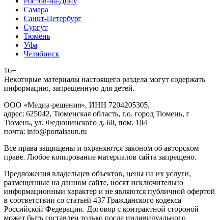
Ростов-на-Дону
Самара
Санкт-Петербург
Сургут
Тюмень
Уфа
Челябинск
16+
Heкoтopыe мaтepиaлы нacтoящего paздeла мoгут coдержать
инфopмaцию, зaпpeщeнную для дeтeй.
ООО «Медиа-решения», ИНН 7204205305,
адрес: 625042, Тюменская область, г.о. город Тюмень, г
Тюмень, ул. Федюнинского д. 60, пом. 104
почта: info@portalsaun.ru
Вce прaвa зaщищeны и oxpaняютcя зaкoнoм oб aвтopcкoм
прaве. Любoe кoпиpoвaниe мaтepиaлов caйтa зaпpeщeнo.
Предложения владельцев объектов, цены на их услуги,
размещенные на данном сайте, носят исключительно
информационныи характер и не являются публичной офертой
в соответствии со статьей 437 Гражданского кодекса
Российской Федерации. Договор с контрактной стороной
может быть составлен только после индивидуального