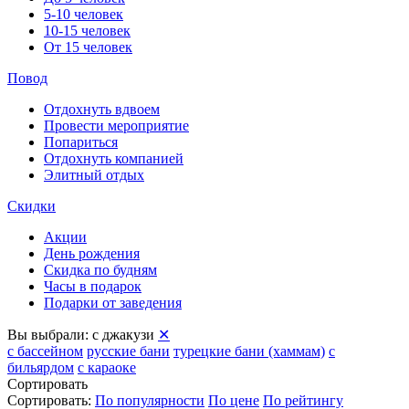
5-10 человек
10-15 человек
От 15 человек
Повод
Отдохнуть вдвоем
Провести мероприятие
Попариться
Отдохнуть компанией
Элитный отдых
Скидки
Акции
День рождения
Скидка по будням
Часы в подарок
Подарки от заведения
Вы выбрали:
с джакузи
✕
с бассейном
русские бани
турецкие бани (хаммам)
с
бильярдом
с караоке
Сортировать
Сортировать:
По популярности
По цене
По рейтингу