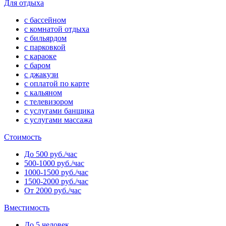
Для отдыха
с бассейном
с комнатой отдыха
с бильярдом
с парковкой
с караоке
с баром
с джакузи
с оплатой по карте
с кальяном
с телевизором
с услугами банщика
с услугами массажа
Стоимость
До 500 руб./час
500-1000 руб./час
1000-1500 руб./час
1500-2000 руб./час
От 2000 руб./час
Вместимость
До 5 человек