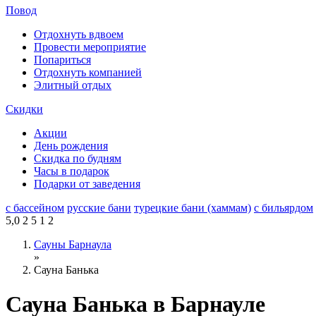
Повод
Отдохнуть вдвоем
Провести мероприятие
Попариться
Отдохнуть компанией
Элитный отдых
Скидки
Акции
День рождения
Скидка по будням
Часы в подарок
Подарки от заведения
с бассейном
русские бани
турецкие бани (хаммам)
с бильярдом
5,0
2
5
1
2
Сауны Барнаула
»
Сауна Банька
Сауна Банька в Барнауле