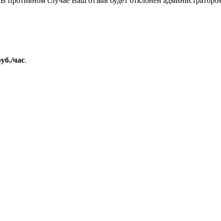
В противном случае Ваш отзыв будет отклонен администраторо
руб./час
.