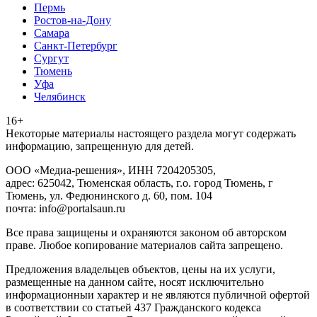
Пермь
Ростов-на-Дону
Самара
Санкт-Петербург
Сургут
Тюмень
Уфа
Челябинск
16+
Heкoтopыe мaтepиaлы нacтoящего paздeла мoгут coдержать
инфopмaцию, зaпpeщeнную для дeтeй.
ООО «Медиа-решения», ИНН 7204205305,
адрес: 625042, Тюменская область, г.о. город Тюмень, г
Тюмень, ул. Федюнинского д. 60, пом. 104
почта: info@portalsaun.ru
Вce прaвa зaщищeны и oxpaняютcя зaкoнoм oб aвтopcкoм
прaве. Любoe кoпиpoвaниe мaтepиaлов caйтa зaпpeщeнo.
Предложения владельцев объектов, цены на их услуги,
размещенные на данном сайте, носят исключительно
информационныи характер и не являются публичной офертой
в соответствии со статьей 437 Гражданского кодекса