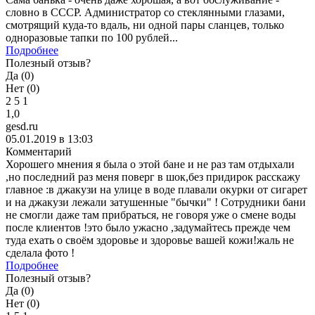
словно в СССР. Администратор со стеклянными глазами,
смотрящий куда-то вдаль, ни одной пары сланцев, только
одноразовые тапки по 100 рублей...
Подробнее
Полезный отзыв?
Да (
0
)
Нет (
0
)
2
5
1
1,0
gesd.ru
05.01.2019 в 13:03
Комментарий
Хорошего мнения я была о этой бане и не раз там отдыхали
,но последний раз меня поверг в шок,без придирок расскажу
главное :в джакузи на улице в воде плавали окурки от сигарет
и на джакузи лежали затушенные "бычки" ! Сотрудники бани
не смогли даже там прибраться, не говоря уже о смене воды
после клиентов !это было ужасно ,задумайтесь прежде чем
туда ехать о своём здоровье и здоровье вашей кожи!жаль не
сделала фото !
Подробнее
Полезный отзыв?
Да (
0
)
Нет (
0
)