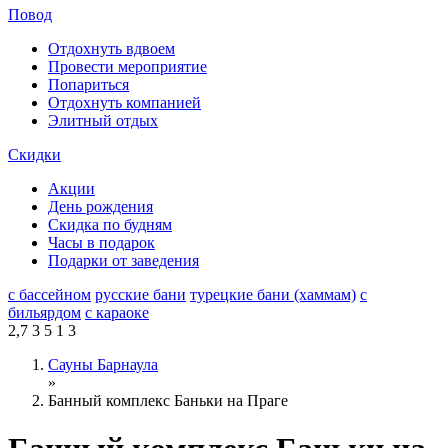
Повод
Отдохнуть вдвоем
Провести мероприятие
Попариться
Отдохнуть компанией
Элитный отдых
Скидки
Акции
День рождения
Скидка по будням
Часы в подарок
Подарки от заведения
с бассейном
русские бани
турецкие бани (хаммам)
с
бильярдом
с караоке
2,7
3
5
1
3
Сауны Барнаула
»
Банный комплекс Баньки на Праге