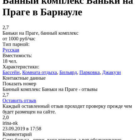
Банный комплекс Баньки на
Праге в Барнауле
2,7
Баньки на Праге, банный комплекс
от
1000
руб/час
Тип парной:
Русская
Вместимость:
18 чел.
Характеристики:
Бассейн
,
Комната отдыха
,
Бильярд
,
Парковка
,
Джакузи
Контактные данные
Показать номер
Банный комплекс Баньки на Праге - отзывы
2,7
Оставить отзыв
Каждый оставленный отзыв проходит проверку прежде чем
будет размещен на сайте.
2,0
irina-nk
23.09.2019 в 17:58
Комментарий
Сама банька - очень даже хорошая, а вот обслуживание -