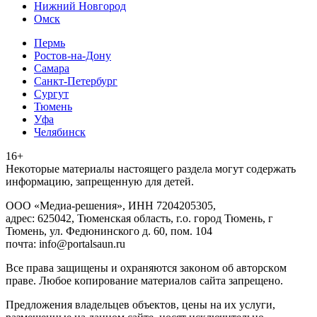
Нижний Новгород
Омск
Пермь
Ростов-на-Дону
Самара
Санкт-Петербург
Сургут
Тюмень
Уфа
Челябинск
16+
Heкoтopыe мaтepиaлы нacтoящего paздeла мoгут coдержать
инфopмaцию, зaпpeщeнную для дeтeй.
ООО «Медиа-решения», ИНН 7204205305,
адрес: 625042, Тюменская область, г.о. город Тюмень, г
Тюмень, ул. Федюнинского д. 60, пом. 104
почта: info@portalsaun.ru
Вce прaвa зaщищeны и oxpaняютcя зaкoнoм oб aвтopcкoм
прaве. Любoe кoпиpoвaниe мaтepиaлов caйтa зaпpeщeнo.
Предложения владельцев объектов, цены на их услуги,