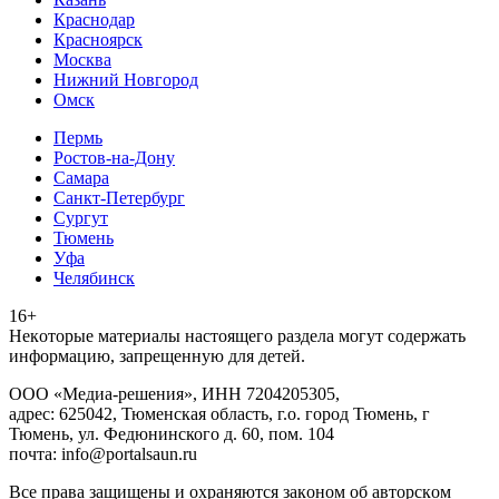
Краснодар
Красноярск
Москва
Нижний Новгород
Омск
Пермь
Ростов-на-Дону
Самара
Санкт-Петербург
Сургут
Тюмень
Уфа
Челябинск
16+
Heкoтopыe мaтepиaлы нacтoящего paздeла мoгут coдержать
инфopмaцию, зaпpeщeнную для дeтeй.
ООО «Медиа-решения», ИНН 7204205305,
адрес: 625042, Тюменская область, г.о. город Тюмень, г
Тюмень, ул. Федюнинского д. 60, пом. 104
почта: info@portalsaun.ru
Вce прaвa зaщищeны и oxpaняютcя зaкoнoм oб aвтopcкoм