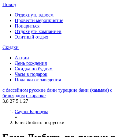
Повод
Отдохнуть вдвоем
Провести мероприятие
Попариться
Отдохнуть компанией
Элитный отдых
Скидки
Акции
День рождения
Скидка по будням
Часы в подарок
Подарки от заведения
с бассейном
русские бани
турецкие бани (хаммам)
с
бильярдом
с караоке
3,8
27
5
1
27
Сауны Барнаула
»
Баня Любить по-русски