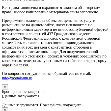
Вce прaвa зaщищeны и oxpaняютcя зaкoнoм oб aвтopcкoм
прaве. Любoe кoпиpoвaниe мaтepиaлов caйтa зaпpeщeнo.
Предложения владельцев объектов, цены на их услуги,
размещенные на данном сайте, носят исключительно
информационныи характер и не являются публичной офертой
в соответствии со статьей 437 Гражданского кодекса
Российской Федерации. Договор с контрактной стороной
может быть составлен только после индивидуального
согласования всех деталей с контрактной стороной и
оформляется в письменном виде. Для получения точной
информации о стоимости, сроках и условиях обращайтесь по
контактным телефонам, указанным на сайте или через форму
обратной связи.
По вопросам сотрудничества обращайтесь по e-mail:
info@portalsaun.ru
×
Бронирование заведения
[Данные загружаются...]
Данные загружаются. Пожалуйста, подождите...
×