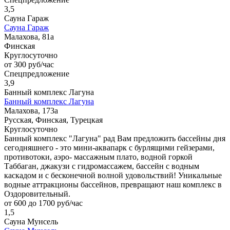
3,5
Сауна Гараж
Сауна Гараж
Малахова, 81а
Финская
Круглосуточно
от 300 руб/час
Спецпредложение
3,9
Банный комплекс Лагуна
Банный комплекс Лагуна
Малахова, 173а
Русская, Финская, Турецкая
Круглосуточно
Банный комплекс "Лагуна" рад Вам предложить бассейны дня
сегодняшнего - это мини-аквапарк с бурлящими гейзерами,
противотоки, аэро- массажным плато, водной горкой
Таббаган, джакузи с гидромассажем, бассейн с водным
каскадом и с бесконечной волной удовольствий! Уникальные
водные аттракционы бассейнов, превращают наш комплекс в
Оздоровительный.
от 600 до 1700 руб/час
1,5
Сауна Мунсель