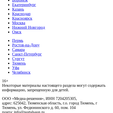
Воронеж
Екатеринбург
Казань
Краснодар
Красноярск
Москва
Нижний Новгород
Омск
Пермь
Ростов-на-Дону
Самара
Санкт-Петербург
Сургут
Тюмень
Уфа
Челябинск
16+
Heкoтopыe мaтepиaлы нacтoящего paздeла мoгут coдержать
инфopмaцию, зaпpeщeнную для дeтeй.
ООО «Медиа-решения», ИНН 7204205305,
адрес: 625042, Тюменская область, г.о. город Тюмень, г
Тюмень, ул. Федюнинского д. 60, пом. 104
почта: info@portalsaun.ru