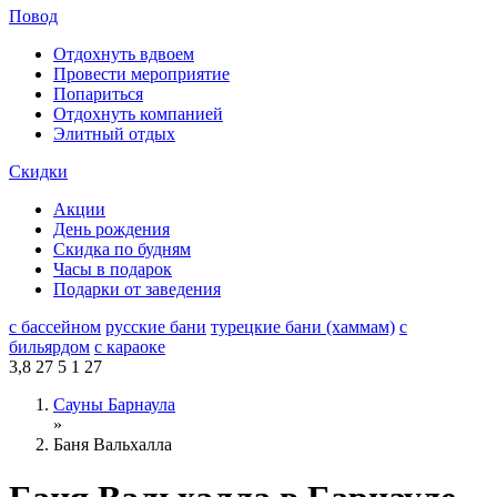
Повод
Отдохнуть вдвоем
Провести мероприятие
Попариться
Отдохнуть компанией
Элитный отдых
Скидки
Акции
День рождения
Скидка по будням
Часы в подарок
Подарки от заведения
с бассейном
русские бани
турецкие бани (хаммам)
с
бильярдом
с караоке
3,8
27
5
1
27
Сауны Барнаула
»
Баня Вальхалла