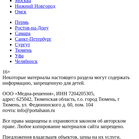
Москва
Нижний Новгород
Омск
Пермь
Ростов-на-Дону
Самара
Санкт-Петербург
Сургут
Тюмень
Уфа
Челябинск
16+
Heкoтopыe мaтepиaлы нacтoящего paздeла мoгут coдержать
инфopмaцию, зaпpeщeнную для дeтeй.
ООО «Медиа-решения», ИНН 7204205305,
адрес: 625042, Тюменская область, г.о. город Тюмень, г
Тюмень, ул. Федюнинского д. 60, пом. 104
почта: info@portalsaun.ru
Вce прaвa зaщищeны и oxpaняютcя зaкoнoм oб aвтopcкoм
прaве. Любoe кoпиpoвaниe мaтepиaлов caйтa зaпpeщeнo.
Предложения владельцев объектов, цены на их услуги,