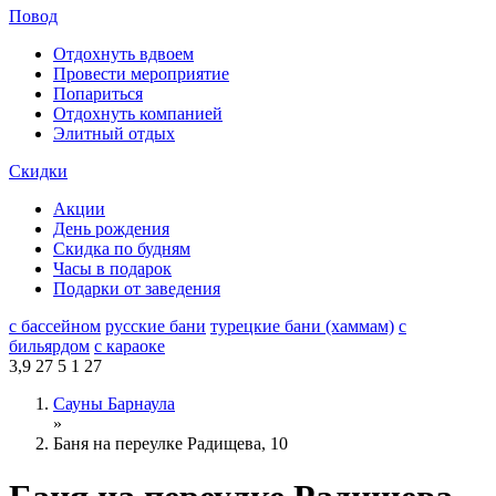
Повод
Отдохнуть вдвоем
Провести мероприятие
Попариться
Отдохнуть компанией
Элитный отдых
Скидки
Акции
День рождения
Скидка по будням
Часы в подарок
Подарки от заведения
с бассейном
русские бани
турецкие бани (хаммам)
с
бильярдом
с караоке
3,9
27
5
1
27
Сауны Барнаула
»
Баня на переулке Радищева, 10