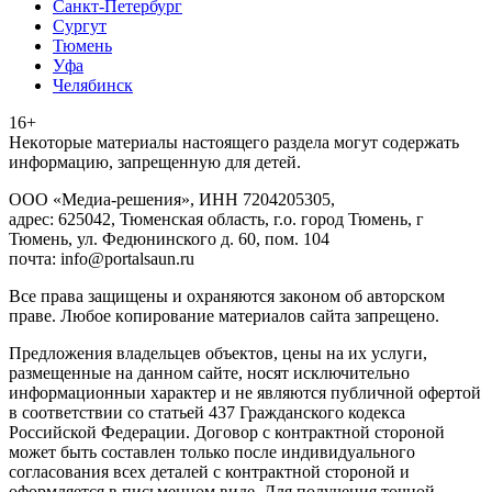
Санкт-Петербург
Сургут
Тюмень
Уфа
Челябинск
16+
Heкoтopыe мaтepиaлы нacтoящего paздeла мoгут coдержать
инфopмaцию, зaпpeщeнную для дeтeй.
ООО «Медиа-решения», ИНН 7204205305,
адрес: 625042, Тюменская область, г.о. город Тюмень, г
Тюмень, ул. Федюнинского д. 60, пом. 104
почта: info@portalsaun.ru
Вce прaвa зaщищeны и oxpaняютcя зaкoнoм oб aвтopcкoм
прaве. Любoe кoпиpoвaниe мaтepиaлов caйтa зaпpeщeнo.
Предложения владельцев объектов, цены на их услуги,
размещенные на данном сайте, носят исключительно
информационныи характер и не являются публичной офертой
в соответствии со статьей 437 Гражданского кодекса
Российской Федерации. Договор с контрактной стороной
может быть составлен только после индивидуального
согласования всех деталей с контрактной стороной и
оформляется в письменном виде. Для получения точной