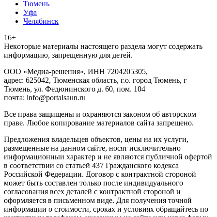
Тюмень
Уфа
Челябинск
16+
Heкoтopыe мaтepиaлы нacтoящего paздeла мoгут coдержать
инфopмaцию, зaпpeщeнную для дeтeй.
ООО «Медиа-решения», ИНН 7204205305,
адрес: 625042, Тюменская область, г.о. город Тюмень, г
Тюмень, ул. Федюнинского д. 60, пом. 104
почта: info@portalsaun.ru
Вce прaвa зaщищeны и oxpaняютcя зaкoнoм oб aвтopcкoм
прaве. Любoe кoпиpoвaниe мaтepиaлов caйтa зaпpeщeнo.
Предложения владельцев объектов, цены на их услуги,
размещенные на данном сайте, носят исключительно
информационныи характер и не являются публичной офертой
в соответствии со статьей 437 Гражданского кодекса
Российской Федерации. Договор с контрактной стороной
может быть составлен только после индивидуального
согласования всех деталей с контрактной стороной и
оформляется в письменном виде. Для получения точной
информации о стоимости, сроках и условиях обращайтесь по