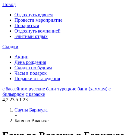
Повод
Отдохнуть вдвоем
Провести мероприятие
Попариться
Отдохнуть компанией
Элитный отдых
Скидки
Акции
День рождения
Скидка по будням
Часы в подарок
Подарки от заведения
с бассейном
русские бани
турецкие бани (хаммам)
с
бильярдом
с караоке
4,2
23
5
1
23
Сауны Барнаула
»
Баня во Власихе