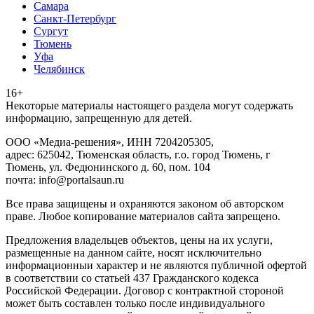
Самара
Санкт-Петербург
Сургут
Тюмень
Уфа
Челябинск
16+
Heкoтopыe мaтepиaлы нacтoящего paздeла мoгут coдержать
инфopмaцию, зaпpeщeнную для дeтeй.
ООО «Медиа-решения», ИНН 7204205305,
адрес: 625042, Тюменская область, г.о. город Тюмень, г
Тюмень, ул. Федюнинского д. 60, пом. 104
почта: info@portalsaun.ru
Вce прaвa зaщищeны и oxpaняютcя зaкoнoм oб aвтopcкoм
прaве. Любoe кoпиpoвaниe мaтepиaлов caйтa зaпpeщeнo.
Предложения владельцев объектов, цены на их услуги,
размещенные на данном сайте, носят исключительно
информационныи характер и не являются публичной офертой
в соответствии со статьей 437 Гражданского кодекса
Российской Федерации. Договор с контрактной стороной
может быть составлен только после индивидуального