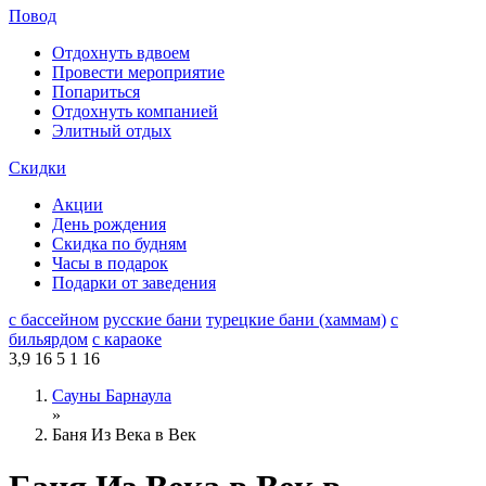
Повод
Отдохнуть вдвоем
Провести мероприятие
Попариться
Отдохнуть компанией
Элитный отдых
Скидки
Акции
День рождения
Скидка по будням
Часы в подарок
Подарки от заведения
с бассейном
русские бани
турецкие бани (хаммам)
с
бильярдом
с караоке
3,9
16
5
1
16
Сауны Барнаула
»
Баня Из Века в Век