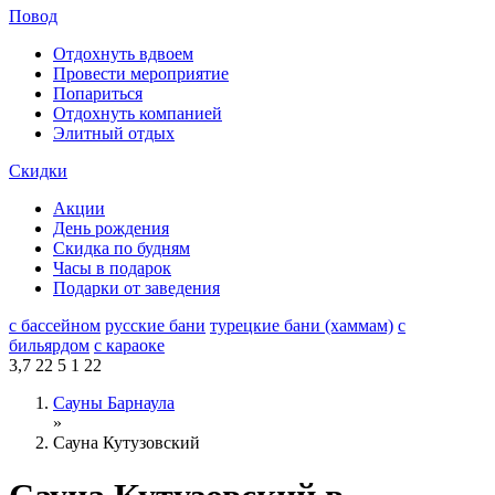
Повод
Отдохнуть вдвоем
Провести мероприятие
Попариться
Отдохнуть компанией
Элитный отдых
Скидки
Акции
День рождения
Скидка по будням
Часы в подарок
Подарки от заведения
с бассейном
русские бани
турецкие бани (хаммам)
с
бильярдом
с караоке
3,7
22
5
1
22
Сауны Барнаула
»
Сауна Кутузовский