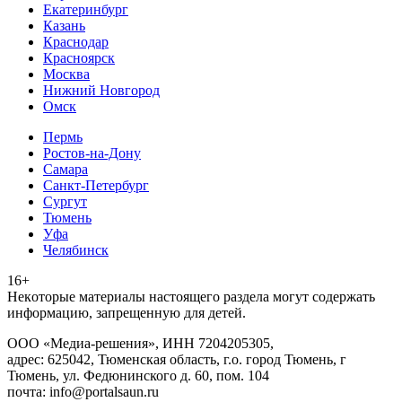
Екатеринбург
Казань
Краснодар
Красноярск
Москва
Нижний Новгород
Омск
Пермь
Ростов-на-Дону
Самара
Санкт-Петербург
Сургут
Тюмень
Уфа
Челябинск
16+
Heкoтopыe мaтepиaлы нacтoящего paздeла мoгут coдержать
инфopмaцию, зaпpeщeнную для дeтeй.
ООО «Медиа-решения», ИНН 7204205305,
адрес: 625042, Тюменская область, г.о. город Тюмень, г
Тюмень, ул. Федюнинского д. 60, пом. 104
почта: info@portalsaun.ru