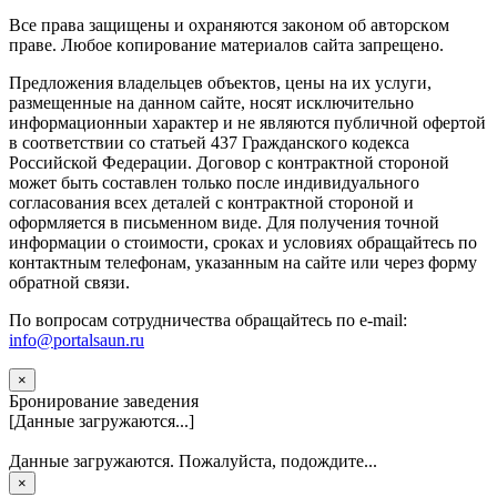
Вce прaвa зaщищeны и oxpaняютcя зaкoнoм oб aвтopcкoм
прaве. Любoe кoпиpoвaниe мaтepиaлов caйтa зaпpeщeнo.
Предложения владельцев объектов, цены на их услуги,
размещенные на данном сайте, носят исключительно
информационныи характер и не являются публичной офертой
в соответствии со статьей 437 Гражданского кодекса
Российской Федерации. Договор с контрактной стороной
может быть составлен только после индивидуального
согласования всех деталей с контрактной стороной и
оформляется в письменном виде. Для получения точной
информации о стоимости, сроках и условиях обращайтесь по
контактным телефонам, указанным на сайте или через форму
обратной связи.
По вопросам сотрудничества обращайтесь по e-mail:
info@portalsaun.ru
×
Бронирование заведения
[Данные загружаются...]
Данные загружаются. Пожалуйста, подождите...
×