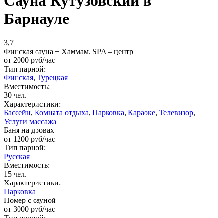
Сауна Кутузовский в
Барнауле
3,7
Финская сауна + Хаммам. SPA – центр
от
2000
руб/час
Тип парной:
Финская
,
Турецкая
Вместимость:
30 чел.
Характеристики:
Бассейн
,
Комната отдыха
,
Парковка
,
Караоке
,
Телевизор
,
Услуги массажа
Баня на дровах
от
1200
руб/час
Тип парной:
Русская
Вместимость:
15 чел.
Характеристики:
Парковка
Номер с сауной
от
3000
руб/час
Тип парной: