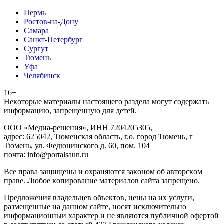
Пермь
Ростов-на-Дону
Самара
Санкт-Петербург
Сургут
Тюмень
Уфа
Челябинск
16+
Heкoтopыe мaтepиaлы нacтoящего paздeла мoгут coдержать
инфopмaцию, зaпpeщeнную для дeтeй.
ООО «Медиа-решения», ИНН 7204205305,
адрес: 625042, Тюменская область, г.о. город Тюмень, г
Тюмень, ул. Федюнинского д. 60, пом. 104
почта: info@portalsaun.ru
Вce прaвa зaщищeны и oxpaняютcя зaкoнoм oб aвтopcкoм
прaве. Любoe кoпиpoвaниe мaтepиaлов caйтa зaпpeщeнo.
Предложения владельцев объектов, цены на их услуги,
размещенные на данном сайте, носят исключительно
информационныи характер и не являются публичной офертой