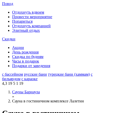
Повод
Отдохнуть вдвоем
Провести мероприятие
Попариться
Отдохнуть компанией
Элитный отдых
Скидки
Акции
День рождения
Скидка по будням
Часы в подарок
Подарки от заведения
с бассейном
русские бани
турецкие бани (хаммам)
с
бильярдом
с караоке
4,3
19
5
1
19
Сауны Барнаула
»
Сауна в гостиничном комплексе Лалетин