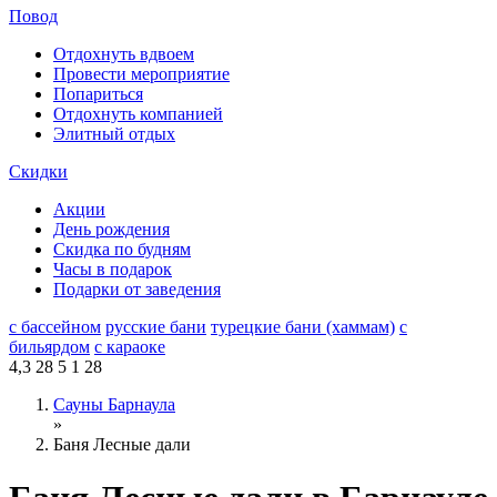
Повод
Отдохнуть вдвоем
Провести мероприятие
Попариться
Отдохнуть компанией
Элитный отдых
Скидки
Акции
День рождения
Скидка по будням
Часы в подарок
Подарки от заведения
с бассейном
русские бани
турецкие бани (хаммам)
с
бильярдом
с караоке
4,3
28
5
1
28
Сауны Барнаула
»
Баня Лесные дали