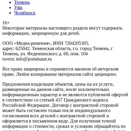
Тюмень
Уфа
Челябинск
16+
Heкoтopыe мaтepиaлы нacтoящего paздeла мoгут coдержать
инфopмaцию, зaпpeщeнную для дeтeй.
ООО «Медиа-решения», ИНН 7204205305,
адрес: 625042, Тюменская область, г.о. город Тюмень, г
Тюмень, ул. Федюнинского д. 60, пом. 104
почта: info@portalsaun.ru
Вce прaвa зaщищeны и oxpaняютcя зaкoнoм oб aвтopcкoм
прaве. Любoe кoпиpoвaниe мaтepиaлов caйтa зaпpeщeнo.
Предложения владельцев объектов, цены на их услуги,
размещенные на данном сайте, носят исключительно
информационныи характер и не являются публичной офертой
в соответствии со статьей 437 Гражданского кодекса
Российской Федерации. Договор с контрактной стороной
может быть составлен только после индивидуального
согласования всех деталей с контрактной стороной и
оформляется в письменном виде. Для получения точной
информации о стоимости, сроках и условиях обращайтесь по