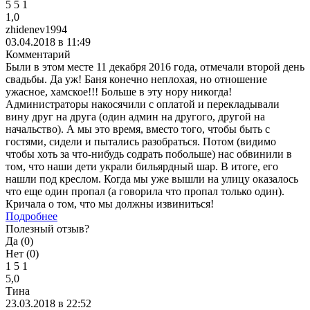
5
5
1
1,0
zhidenev1994
03.04.2018 в 11:49
Комментарий
Были в этом месте 11 декабря 2016 года, отмечали второй день
свадьбы. Да уж! Баня конечно неплохая, но отношение
ужасное, хамское!!! Больше в эту нору никогда!
Администраторы накосячили с оплатой и перекладывали
вину друг на друга (один админ на другого, другой на
начальство). А мы это время, вместо того, чтобы быть с
гостями, сидели и пытались разобраться. Потом (видимо
чтобы хоть за что-нибудь содрать побольше) нас обвинили в
том, что наши дети украли бильярдный шар. В итоге, его
нашли под креслом. Когда мы уже вышли на улицу оказалось
что еще один пропал (а говорила что пропал только один).
Кричала о том, что мы должны извиниться!
Подробнее
Полезный отзыв?
Да (
0
)
Нет (
0
)
1
5
1
5,0
Тина
23.03.2018 в 22:52