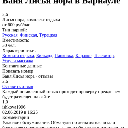
Баня Лисья нора в Барнауле
2,6
Лисья нора, комплекс отдыха
от
600
руб/час
Тип парной:
Русская
,
Финская
,
Турецкая
Вместимость:
30 чел.
Характеристики:
Комната отдыха
,
Бильярд
,
Парковка
,
Караоке
,
Телевизор
,
Услуги массажа
Контактные данные
Показать номер
Баня Лисья нора - отзывы
2,6
Оставить отзыв
Каждый оставленный отзыв проходит проверку прежде чем
будет размещен на сайте.
1,0
ishkova1996
02.06.2019 в 16:25
Комментарий
Ужасное обслуживание. Обманули по деньгам насчитали
больше чем положено когда начали разбираться и настояли на