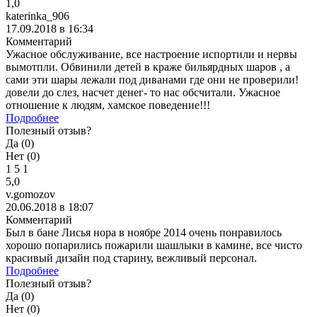
1,0
katerinka_906
17.09.2018 в 16:34
Комментарий
Ужасное обслуживание, все настроение испортили и нервы
вымотпли. Обвинили детей в краже бильярдных шаров , а
сами эти шары лежали под диванами где они не проверили!
довели до слез, насчет денег- то нас обсчитали. Ужасное
отношение к людям, хамское поведение!!!
Подробнее
Полезный отзыв?
Да (
0
)
Нет (
0
)
1
5
1
5,0
v.gomozov
20.06.2018 в 18:07
Комментарий
Был в бане Лисья нора в ноябре 2014 очень понравилось
хорошо попарились пожарили шашлыки в камине, все чисто
красивый дизайн под старину, вежливый персонал.
Подробнее
Полезный отзыв?
Да (
0
)
Нет (
0
)