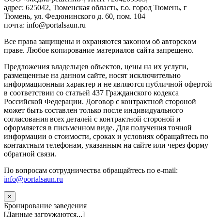
адрес: 625042, Тюменская область, г.о. город Тюмень, г
Тюмень, ул. Федюнинского д. 60, пом. 104
почта: info@portalsaun.ru
Вce прaвa зaщищeны и oxpaняютcя зaкoнoм oб aвтopcкoм
прaве. Любoe кoпиpoвaниe мaтepиaлов caйтa зaпpeщeнo.
Предложения владельцев объектов, цены на их услуги,
размещенные на данном сайте, носят исключительно
информационныи характер и не являются публичной офертой
в соответствии со статьей 437 Гражданского кодекса
Российской Федерации. Договор с контрактной стороной
может быть составлен только после индивидуального
согласования всех деталей с контрактной стороной и
оформляется в письменном виде. Для получения точной
информации о стоимости, сроках и условиях обращайтесь по
контактным телефонам, указанным на сайте или через форму
обратной связи.
По вопросам сотрудничества обращайтесь по e-mail:
info@portalsaun.ru
×
Бронирование заведения
[Данные загружаются...]