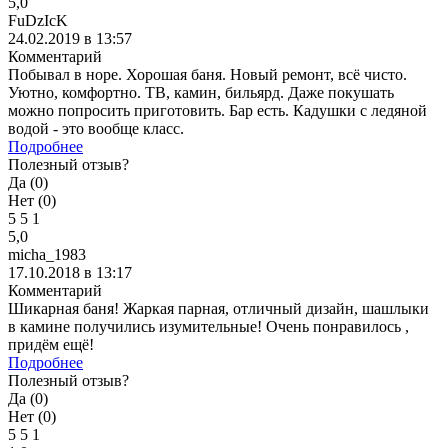
5,0
FuDzIcK
24.02.2019 в 13:57
Комментарий
Побывал в норе. Хорошая баня. Новый ремонт, всё чисто.
Уютно, комфортно. ТВ, камин, бильярд. Даже покушать
можно попросить приготовить. Бар есть. Кадушки с ледяной
водой - это вообще класс.
Подробнее
Полезный отзыв?
Да (
0
)
Нет (
0
)
5
5
1
5,0
micha_1983
17.10.2018 в 13:17
Комментарий
Шикарная баня! Жаркая парная, отличный дизайн, шашлыки
в камине получились изумительные! Очень понравилось ,
придём ещё!
Подробнее
Полезный отзыв?
Да (
0
)
Нет (
0
)
5
5
1