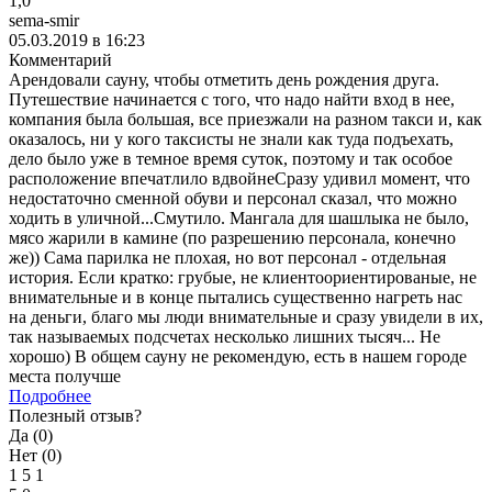
1,0
sema-smir
05.03.2019 в 16:23
Комментарий
Арендовали сауну, чтобы отметить день рождения друга.
Путешествие начинается с того, что надо найти вход в нее,
компания была большая, все приезжали на разном такси и, как
оказалось, ни у кого таксисты не знали как туда подъехать,
дело было уже в темное время суток, поэтому и так особое
расположение впечатлило вдвойнеСразу удивил момент, что
недостаточно сменной обуви и персонал сказал, что можно
ходить в уличной...Смутило. Мангала для шашлыка не было,
мясо жарили в камине (по разрешению персонала, конечно
же)) Сама парилка не плохая, но вот персонал - отдельная
история. Если кратко: грубые, не клиентоориентированые, не
внимательные и в конце пытались существенно нагреть нас
на деньги, благо мы люди внимательные и сразу увидели в их,
так называемых подсчетах несколько лишних тысяч... Не
хорошо) В общем сауну не рекомендую, есть в нашем городе
места получше
Подробнее
Полезный отзыв?
Да (
0
)
Нет (
0
)
1
5
1