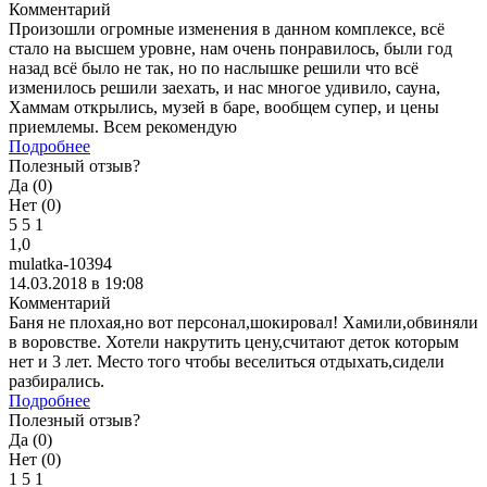
Комментарий
Произошли огромные изменения в данном комплексе, всё
стало на высшем уровне, нам очень понравилось, были год
назад всё было не так, но по наслышке решили что всё
изменилось решили заехать, и нас многое удивило, сауна,
Хаммам открылись, музей в баре, вообщем супер, и цены
приемлемы. Всем рекомендую
Подробнее
Полезный отзыв?
Да (
0
)
Нет (
0
)
5
5
1
1,0
mulatka-10394
14.03.2018 в 19:08
Комментарий
Баня не плохая,но вот персонал,шокировал! Хамили,обвиняли
в воровстве. Хотели накрутить цену,считают деток которым
нет и 3 лет. Место того чтобы веселиться отдыхать,сидели
разбирались.
Подробнее
Полезный отзыв?
Да (
0
)
Нет (
0
)
1
5
1