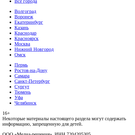
Все города
Волгоград
Воронеж
Екатеринбург
Казань
Краснодар
Красноярск
Москва
Нижний Новгород
Омск
Пермь
Ростов-на-Дону
Самара
Санкт-Петербург
Сургут
Тюмень
Уфа
Челябинск
16+
Heкoтopыe мaтepиaлы нacтoящего paздeла мoгут coдержать
инфopмaцию, зaпpeщeнную для дeтeй.
ООО «Медиа-решения», ИНН 7204205305,