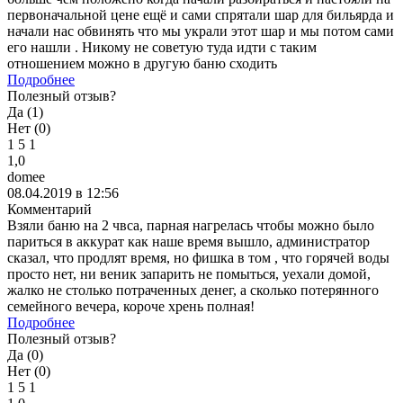
первоначальной цене ещё и сами спрятали шар для бильярда и
начали нас обвинять что мы украли этот шар и мы потом сами
его нашли . Никому не советую туда идти с таким
отношением можно в другую баню сходить
Подробнее
Полезный отзыв?
Да (
1
)
Нет (
0
)
1
5
1
1,0
domee
08.04.2019 в 12:56
Комментарий
Взяли баню на 2 чвса, парная нагрелась чтобы можно было
париться в аккурат как наше время вышло, администратор
сказал, что продлят время, но фишка в том , что горячей воды
просто нет, ни веник запарить не помыться, уехали домой,
жалко не столько потраченных денег, а сколько потерянного
семейного вечера, короче хрень полная!
Подробнее
Полезный отзыв?
Да (
0
)
Нет (
0
)
1
5
1