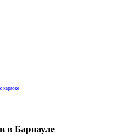
с караоке
в в Барнауле