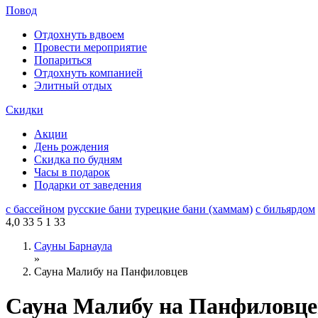
Повод
Отдохнуть вдвоем
Провести мероприятие
Попариться
Отдохнуть компанией
Элитный отдых
Скидки
Акции
День рождения
Скидка по будням
Часы в подарок
Подарки от заведения
с бассейном
русские бани
турецкие бани (хаммам)
с бильярдом
4,0
33
5
1
33
Сауны Барнаула
»
Сауна Малибу на Панфиловцев
Сауна Малибу на Панфиловце