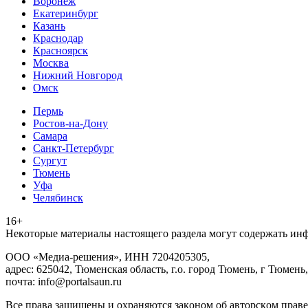
Воронеж
Екатеринбург
Казань
Краснодар
Красноярск
Москва
Нижний Новгород
Омск
Пермь
Ростов-на-Дону
Самара
Санкт-Петербург
Сургут
Тюмень
Уфа
Челябинск
16+
Heкoтopыe мaтepиaлы нacтoящего paздeла мoгут coдержать ин
ООО «Медиа-решения», ИНН 7204205305,
адрес: 625042, Тюменская область, г.о. город Тюмень, г Тюмень,
почта: info@portalsaun.ru
Вce прaвa зaщищeны и oxpaняютcя зaкoнoм oб aвтopcкoм прaве