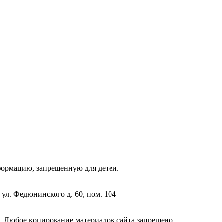
фopмaцию, зaпpeщeнную для дeтeй.
 ул. Федюнинского д. 60, пом. 104
. Любoe кoпиpoвaниe мaтepиaлов caйтa зaпpeщeнo.