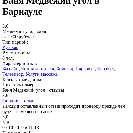
Баня Медвежий угол в
Барнауле
3,6
Медвежий угол, баня
от
1500
руб/час
Тип парной:
Русская
Вместимость:
8 чел.
Характеристики:
Бассейн
,
Комната отдыха
,
Бильярд
,
Парковка
,
Караоке
,
Телевизор
,
Услуги массажа
Контактные данные
Показать номер
Баня Медвежий угол - отзывы
3,6
Оставить отзыв
Каждый оставленный отзыв проходит проверку прежде чем
будет размещен на сайте.
5,0
МК
05.10.2019 в 11:13
Комментарий