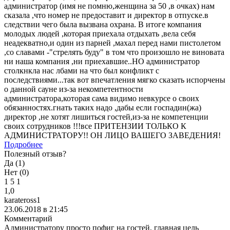
администратор (имя не помню,женщина за 50 ,в очках) нам
сказала ,что номер не предоставит и директор в отпуске.в
следствии чего была вызвана охрана. В итоге компания
молодых людей ,которая приехала отдыхать ,вела себя
неадекватно,и один из парней ,махал перед нами пистолетом
,со славами -"стрелять буду" в том что произошло не виновата
ни наша компания ,ни приехавшие..НО администратор
столкнкла нас лбами на что был конфликт с
последствиями...так вот впечатления мягко сказать испорчены
о данной сауне из-за некомпетентности
администратора,которая сама видимо невкурсе о своих
обязанностях.гнать таких надо ,дабы если госпадин(жа)
директор ,не хотят лишиться гостей,из-за не компетенции
своих сотрудников !!!все ПРИТЕНЗИИ ТОЛЬКО К
АДМИНИСТРАТОРУ!! ОН ЛИЦО ВАШЕГО ЗАВЕДЕНИЯ!
Подробнее
Полезный отзыв?
Да (
1
)
Нет (
0
)
1
5
1
1,0
karateross1
23.06.2018 в 21:45
Комментарий
Администратору просто пофиг на гостей, главная цель