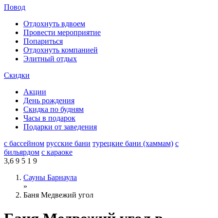
Повод
Отдохнуть вдвоем
Провести мероприятие
Попариться
Отдохнуть компанией
Элитный отдых
Скидки
Акции
День рождения
Скидка по будням
Часы в подарок
Подарки от заведения
с бассейном
русские бани
турецкие бани (хаммам)
с
бильярдом
с караоке
3,6
9
5
1
9
Сауны Барнаула
»
Баня Медвежий угол