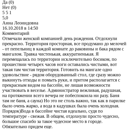
Да (
0
)
Нет (
0
)
5
5
1
5,0
Анна Леонидовна
16.10.2018 в 14:50
Комментарий
Отмечали женской компанией день рождения. Отдохнули
прекрасно. Территория просторная, все продумано до мелочей
- от пепельниц в каждой комнате до раковины и бака рядом с
мангалом. Травка чистенькая, аккуратненькая. Я
перемещалась по территории исключительно босиком, по
прошествии четырех часов ноги оставались чистыми, вот
такая там чистая территория. Готовить на мангале одно
удовольствие - рядом оборудованный стол, где сразу можно
выкинуть отходы и помыть руки, и притом располагается с
прекрасным видом на бассейн, не лишая возможности
участвовать в веселье. Администратор вежливая, радушная,
на протяжении всего вечера не побеспокоила ни разу. Баня
там не баня, а сауна) Но это не столь важно, так как в парилке
было очень жарко, а вода в кадушках была очень холодная.
Порядок)Вода в бассейне чистая идеально, судя по
температуре - свежая. В общем, отдохнули просто чудесно,
большое спасибо за такое чудесное место в городе.
Обязательно придем еще.