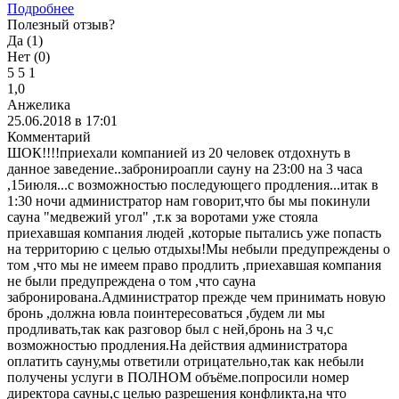
Подробнее
Полезный отзыв?
Да (
1
)
Нет (
0
)
5
5
1
1,0
Анжелика
25.06.2018 в 17:01
Комментарий
ШОК!!!!приехали компанией из 20 человек отдохнуть в
данное заведение..забронироапли сауну на 23:00 на 3 часа
,15июля...с возможностью последующего продления...итак в
1:30 ночи администратор нам говорит,что бы мы покинули
сауна "медвежий угол" ,т.к за воротами уже стояла
приехавшая компания людей ,которые пытались уже попасть
на территорию с целью отдыхы!Мы небыли предупреждены о
том ,что мы не имеем право продлить ,приехавшая компания
не были предупреждена о том ,что сауна
забронирована.Администратор прежде чем принимать новую
бронь ,должна ювла поинтересоваться ,будем ли мы
продливать,так как разговор был с ней,бронь на 3 ч,с
возможностью продления.На действия администратора
оплатить сауну,мы ответили отрицательно,так как небыли
получены услуги в ПОЛНОМ объёме.попросили номер
директора сауны,с целью разрешения конфликта,на что