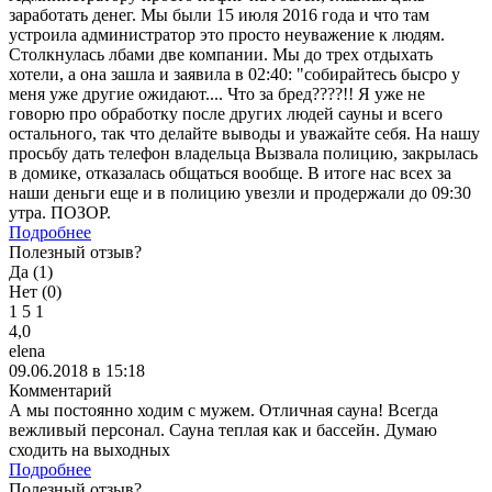
заработать денег. Мы были 15 июля 2016 года и что там
устроила администратор это просто неуважение к людям.
Столкнулась лбами две компании. Мы до трех отдыхать
хотели, а она зашла и заявила в 02:40: "собирайтесь бысро у
меня уже другие ожидают.... Что за бред????!! Я уже не
говорю про обработку после других людей сауны и всего
остального, так что делайте выводы и уважайте себя. На нашу
просьбу дать телефон владельца Вызвала полицию, закрылась
в домике, отказалась общаться вообще. В итоге нас всех за
наши деньги еще и в полицию увезли и продержали до 09:30
утра. ПОЗОР.
Подробнее
Полезный отзыв?
Да (
1
)
Нет (
0
)
1
5
1
4,0
elena
09.06.2018 в 15:18
Комментарий
А мы постоянно ходим с мужем. Отличная сауна! Всегда
вежливый персонал. Сауна теплая как и бассейн. Думаю
сходить на выходных
Подробнее
Полезный отзыв?