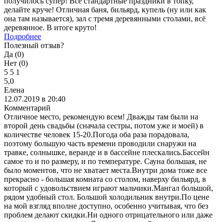
получилось супер! Все стандартные праздники в топку,
делайте круче! Отличная баня, бильярд, купель (ну или как
она там называется), зал с тремя деревянными столами, всё
деревянное. В итоге круто!
Подробнее
Полезный отзыв?
Да (
0
)
Нет (
0
)
5
5
1
5,0
Елена
12.07.2019 в 20:40
Комментарий
Отличное место, рекомендую всем! Дважды там были на
второй день свадьбы (сначала сестры, потом уже и моей) в
количестве человек 15-20.Погода оба раза порадовала,
поэтому большую часть времени проводили снаружи на
травке, солнышке, веранде и в бассейне плескались.Бассейн
самое то и по размеру, и по температуре. Сауна большая, не
было моментов, что не хватает места.Внутри дома тоже все
прекрасно - большая комната со столом, наверху бильярд, в
который с удовольствием играют мальчики.Мангал большой,
рядом удобный стол. Большой холодильник внутри.По цене
на мой взгляд вполне доступно, особенно учитывая, что без
проблем делают скидки.Ни одного отрицательного или даже