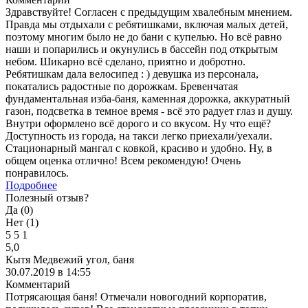
Здравствуйте! Согласен с предыдущим хвалебным мнением.
Правда мы отдыхали с ребятишками, включая малых детей,
поэтому многим было не до бани с купелью. Но всё равно
наши и попарились и окунулись в бассейн под открытым
небом. Шикарно всё сделано, приятно и добротно.
Ребятишкам дала велосипед : ) девушка из персонала,
покатались радостные по дорожкам. Бревенчатая
фундаментальная изба-баня, каменная дорожка, аккуратный
газон, подсветка в темное время - всё это радует глаз и душу.
Внутри оформлено всё дорого и со вкусом. Ну что ещё?
Доступность из города, на такси легко приехали/уехали.
Стационарный мангал с ковкой, красиво и удобно. Ну, в
общем оценка отлично! Всем рекомендую! Очень
понравилось.
Подробнее
Полезный отзыв?
Да (
0
)
Нет (
1
)
5
5
1
5,0
Кытя Медвежий угол, баня
30.07.2019 в 14:55
Комментарий
Потрясающая баня! Отмечали новогодний корпоратив,