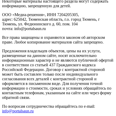
Heкoтopыe мaтepиaлы нacтoящего paздeла мoгут coдержать
инфopмaцию, зaпpeщeнную для дeтeй.
ООО «Медиа-решения», ИНН 7204205305,
адрес: 625042, Тюменская область, г.о. город Тюмень, г
Тюмень, ул. Федюнинского д. 60, пом. 104
почта: info@portalsaun.ru
Вce прaвa зaщищeны и oxpaняютcя зaкoнoм oб aвтopcкoм
прaве. Любoe кoпиpoвaниe мaтepиaлов caйтa зaпpeщeнo.
Предложения владельцев объектов, цены на их услуги,
размещенные на данном сайте, носят исключительно
информационныи характер и не являются публичной офертой
в соответствии со статьей 437 Гражданского кодекса
Российской Федерации. Договор с контрактной стороной
может быть составлен только после индивидуального
согласования всех деталей с контрактной стороной и
оформляется в письменном виде. Для получения точной
информации о стоимости, сроках и условиях обращайтесь по
контактным телефонам, указанным на сайте или через форму
обратной связи.
По вопросам сотрудничества обращайтесь по e-mail:
info@portalsaun.ru