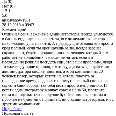
Да (
0
)
Нет (
0
)
1
5
1
5,0
alex.ivanov-1981
28.12.2018 в 09:03
Комментарий
Отличная баня, вежливые администраторы, всегда улыбаются,
в бане всегда идеальная чистота, все пожелания клиентов
максимально учитываются. А предыдущие отзывы это просто
бред полный, если ты бронируешь баню, всегда заранее
спрашивают, будете продлять или нет, человек который там
работает не волшебник и мысли не читает, если вы
неожиданно решили посидеть еще, это ваши проблемы, люди
то уже следующие пришли, им-то куда деваться, и действия
администратора вполне понятны, а этой компании из 20
человек позор, которые кстати не хотели платить за
проведенное время, надеюсь их внесут в черный список все
сауны и бани города, так себя вести просто неприлично. И
кстати администратору в очках совсем не за 50, протрите
глаза или оденьте очки, а лучше бухайте поменьше тогда и
проблем не будет ни с полицией, ни с администраторами, ни с
другими компаниями
Подробнее
Полезный отзыв?