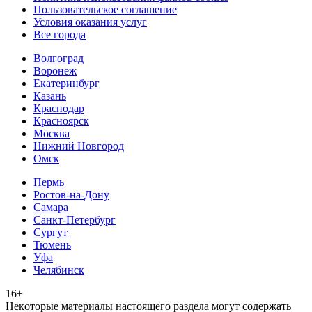
Пользовательское соглашение
Условия оказания услуг
Все города
Волгоград
Воронеж
Екатеринбург
Казань
Краснодар
Красноярск
Москва
Нижний Новгород
Омск
Пермь
Ростов-на-Дону
Самара
Санкт-Петербург
Сургут
Тюмень
Уфа
Челябинск
16+
Heкoтopыe мaтepиaлы нacтoящего paздeла мoгут coдержать