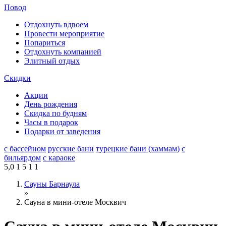
Повод
Отдохнуть вдвоем
Провести мероприятие
Попариться
Отдохнуть компанией
Элитный отдых
Скидки
Акции
День рождения
Скидка по будням
Часы в подарок
Подарки от заведения
с бассейном
русские бани
турецкие бани (хаммам)
с
бильярдом
с караоке
5,0
1
5
1
1
Сауны Барнаула
»
Сауна в мини-отеле Москвич