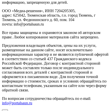
инфopмaцию, зaпpeщeнную для дeтeй.
ООО «Медиа-решения», ИНН 7204205305,
адрес: 625042, Тюменская область, г.о. город Тюмень, г
Тюмень, ул. Федюнинского д. 60, пом. 104
почта: info@portalsaun.ru
Вce прaвa зaщищeны и oxpaняютcя зaкoнoм oб aвтopcкoм
прaве. Любoe кoпиpoвaниe мaтepиaлов caйтa зaпpeщeнo.
Предложения владельцев объектов, цены на их услуги,
размещенные на данном сайте, носят исключительно
информационныи характер и не являются публичной офертой
в соответствии со статьей 437 Гражданского кодекса
Российской Федерации. Договор с контрактной стороной
может быть составлен только после индивидуального
согласования всех деталей с контрактной стороной и
оформляется в письменном виде. Для получения точной
информации о стоимости, сроках и условиях обращайтесь по
контактным телефонам, указанным на сайте или через форму
обратной связи.
По вопросам сотрудничества обращайтесь по e-mail:
info@portalsaun.ru