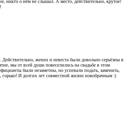
е, никто о нём не слышал. А место, действительно, крутое!
!
а. Действительно, жених и невеста были довольно серьёзны в
иятие, мы от всей души повеселились на свадьбе в этом
фицианты были незаметны, но успевали подать, заменить,
, горько! И долгих лет совместной жизни новобрачным :)