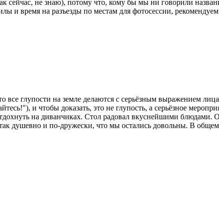
 сейчас, не знаю), потому что, кому бы мы ни говорили названи
силы и время на разъезды по местам для фотосессии, рекомендуем
что все глупости на земле делаются с серьёзным выражением лиц
йтесь!"), и чтобы доказать, это не глупость, а серьёзное меропр
отдохнуть на диванчиках. Стол радовал вкуснейшими блюдами. О
 так душевно и по-дружески, что мы остались довольны. В общем