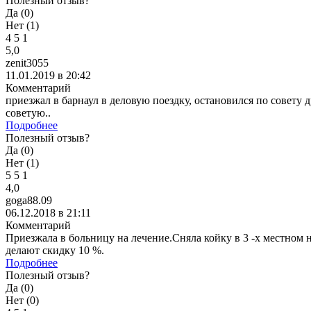
Полезный отзыв?
Да (
0
)
Нет (
1
)
4
5
1
5,0
zenit3055
11.01.2019 в 20:42
Комментарий
приезжал в барнаул в деловую поездку, остановился по совету
советую..
Подробнее
Полезный отзыв?
Да (
0
)
Нет (
1
)
5
5
1
4,0
goga88.09
06.12.2018 в 21:11
Комментарий
Приезжала в больницу на лечение.Сняла койку в 3 -х местном н
делают скидку 10 %.
Подробнее
Полезный отзыв?
Да (
0
)
Нет (
0
)