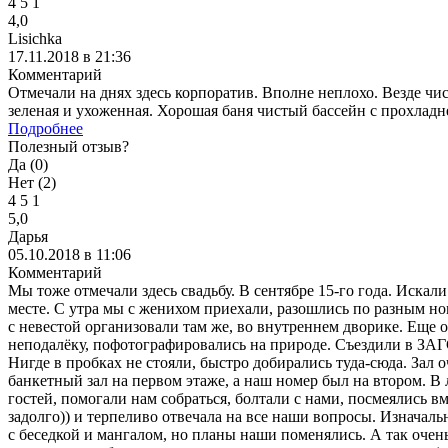
4
5
1
4,0
Lisichka
17.11.2018 в 21:36
Комментарий
Отмечали на днях здесь корпоратив. Вполне неплохо. Везде чи
зеленая и ухоженная. Хорошая баня чистый бассейн с прохладне
Подробнее
Полезный отзыв?
Да (
0
)
Нет (
2
)
4
5
1
5,0
Дарья
05.10.2018 в 11:06
Комментарий
Мы тоже отмечали здесь свадьбу. В сентябре 15-го года. Искали
месте. С утра мы с женихом приехали, разошлись по разным но
с невестой организовали там же, во внутреннем дворике. Еще 
неподалёку, пофотографировались на природе. Съездили в ЗАГС
Нигде в пробках не стояли, быстро добирались туда-сюда. Зал
банкетный зал на первом этаже, а наш номер был на втором. В
гостей, помогали нам собраться, болтали с нами, посмеялись в
задолго)) и терпеливо отвечала на все наши вопросы. Изначальн
с беседкой и мангалом, но планы наши поменялись. А так очень