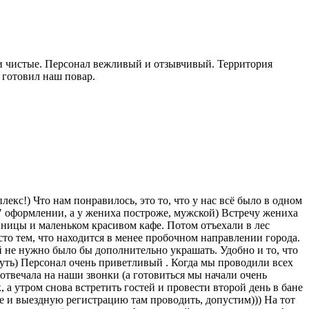
е и чистые. Персонал вежливый и отзывчивый. Территория
с готовил наш повар.
екс!) Что нам понравилось, это то, что у нас всё было в одном
" оформлении, а у жениха построже, мужской) Встречу жениха
иницы и маленьком красивом кафе. Потом отъехали в лес
сто тем, что находится в менее пробочном направлении города.
й не нужно было бы дополнительно украшать. Удобно и то, что
нуть) Персонал очень приветливый . Когда мы проводили всех
 отвечала на наши звонки (а готовиться мы начали очень
, а утром снова встретить гостей и провести второй день в бане
ще и выездную регистрацию там проводить, допустим))) На тот