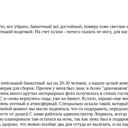
сто, все убрано, банкетный зал достойный, номера тоже светлы
нькой водичкой. На счет кухни - ничего сказать не могу, для на
 небольшой банкетный зал на 20-30 человек, а нашли целый компл
мерам для сборов. Причем у меня был люкс в более "девочковом
очень много крутых интерьерных фото получилось в стенах гост
 и снова вернулись сюда, уже на банкет. Кстати, хорошо еще ме
 очень уютный и атмосферный. Специально искали такой, которы
 любой момент мы могли подняться, что-то подправить, передох
месте от души)) С нами работала администратор Людмила, всегда
о планировали там остаться на ночь, так как люкс был в подарок
 здорово, что можно вообще два дня оттуда не вылезать, если е