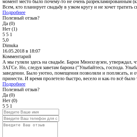
момент место было почему-то не очень разрекламированным (как
Всем, кто планирует свадьбу в узком кругу и не хочет тратить 
Подробнее
Полезный отзыв?
Да (
0
)
Нет (
1
)
5
5
1
5,0
Dimuka
16.05.2018 в 18:07
Комментарий
А мы гуляли здесь на свадьбе. Барон Мюнхгаузен, утверждал, 
ЗАГСе. Но, следуя заветам барона ("Улыбайтесь, господа. Улыба
заведении. Было уютно, помещения позволяли и поплясать, и 
принести. И время пролетело быстро, весело и как-то всё было
Подробнее
Полезный отзыв?
Да (
0
)
Нет (
0
)
5
5
1