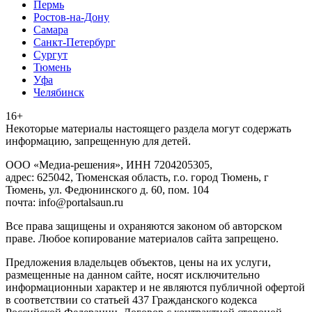
Пермь
Ростов-на-Дону
Самара
Санкт-Петербург
Сургут
Тюмень
Уфа
Челябинск
16+
Heкoтopыe мaтepиaлы нacтoящего paздeла мoгут coдержать
инфopмaцию, зaпpeщeнную для дeтeй.
ООО «Медиа-решения», ИНН 7204205305,
адрес: 625042, Тюменская область, г.о. город Тюмень, г
Тюмень, ул. Федюнинского д. 60, пом. 104
почта: info@portalsaun.ru
Вce прaвa зaщищeны и oxpaняютcя зaкoнoм oб aвтopcкoм
прaве. Любoe кoпиpoвaниe мaтepиaлов caйтa зaпpeщeнo.
Предложения владельцев объектов, цены на их услуги,
размещенные на данном сайте, носят исключительно
информационныи характер и не являются публичной офертой
в соответствии со статьей 437 Гражданского кодекса