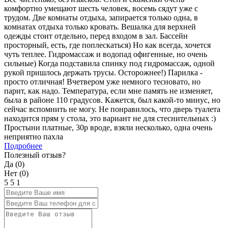
комфортно умещают шесть человек, восемь сядут уже с
трудом. Две комнаты отдыха, запирается только одна, в
комнатах отдыха только кровать. Вешалка для верхней
одежды стоит отдельно, перед входом в зал. Бассейн
просторный, есть, где поплескаться) Но как всегда, хочется
чуть теплее. Гидромассаж и водопад офигенные, но очень
сильные) Когда подставила спинку под гидромассаж, одной
рукой пришлось держать трусы. Осторожнее!) Парилка -
просто отличная! Вчетвером уже немного тесновато, но
парит, как надо. Температура, если мне память не изменяет,
была в районе 110 градусов. Кажется, был какой-то минус, но
сейчас вспомнить не могу. Не понравилось, что дверь туалета
находится прям у стола, это вариант не для стеснительных :)
Простыни платные, 30р вроде, взяли несколько, одна очень
неприятно пахла
Подробнее
Полезный отзыв?
Да (
0
)
Нет (
0
)
5
5
1