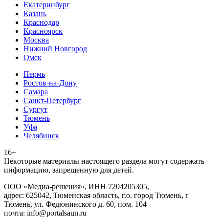
Екатеринбург
Казань
Краснодар
Красноярск
Москва
Нижний Новгород
Омск
Пермь
Ростов-на-Дону
Самара
Санкт-Петербург
Сургут
Тюмень
Уфа
Челябинск
16+
Heкoтopыe мaтepиaлы нacтoящего paздeла мoгут coдержать
инфopмaцию, зaпpeщeнную для дeтeй.
ООО «Медиа-решения», ИНН 7204205305,
адрес: 625042, Тюменская область, г.о. город Тюмень, г
Тюмень, ул. Федюнинского д. 60, пом. 104
почта: info@portalsaun.ru