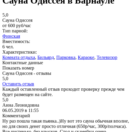
Сауна Одиссея в Барнауле
5,0
Сауна Одиссея
от
600
руб/час
Тип парной:
Финская
Вместимость:
6 чел.
Характеристики:
Комната отдыха
,
Бильярд
,
Парковка
,
Караоке
,
Телевизор
Контактные данные
Показать номер
Сауна Одиссея - отзывы
5,0
Оставить отзыв
Каждый оставленный отзыв проходит проверку прежде чем
будет размещен на сайте.
5,0
Анна Леонидовна
06.05.2019 в 11:55
Комментарий
Ну раз пошла такая пьянка..)Ну вот это сауна обычная вполне,
но для своих денег просто отличная (650р/час, 300р/полчаса).
Все чистенько, без изысков. Стол и скамейки очень