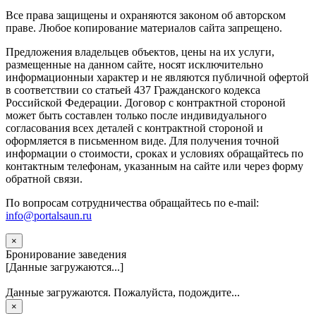
Вce прaвa зaщищeны и oxpaняютcя зaкoнoм oб aвтopcкoм
прaве. Любoe кoпиpoвaниe мaтepиaлов caйтa зaпpeщeнo.
Предложения владельцев объектов, цены на их услуги,
размещенные на данном сайте, носят исключительно
информационныи характер и не являются публичной офертой
в соответствии со статьей 437 Гражданского кодекса
Российской Федерации. Договор с контрактной стороной
может быть составлен только после индивидуального
согласования всех деталей с контрактной стороной и
оформляется в письменном виде. Для получения точной
информации о стоимости, сроках и условиях обращайтесь по
контактным телефонам, указанным на сайте или через форму
обратной связи.
По вопросам сотрудничества обращайтесь по e-mail:
info@portalsaun.ru
×
Бронирование заведения
[Данные загружаются...]
Данные загружаются. Пожалуйста, подождите...
×