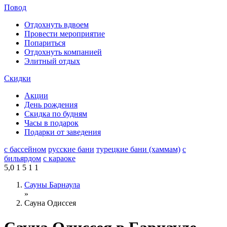
Повод
Отдохнуть вдвоем
Провести мероприятие
Попариться
Отдохнуть компанией
Элитный отдых
Скидки
Акции
День рождения
Скидка по будням
Часы в подарок
Подарки от заведения
с бассейном
русские бани
турецкие бани (хаммам)
с
бильярдом
с караоке
5,0
1
5
1
1
Сауны Барнаула
»
Сауна Одиссея