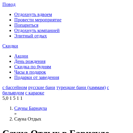
Повод
Отдохнуть вдвоем
Провести мероприятие
Попариться
Отдохнуть компанией
Элитный отдых
Скидки
Акции
День рождения
Скидка по будням
Часы в подарок
Подарки от заведения
с бассейном
русские бани
турецкие бани (хаммам)
с
бильярдом
с караоке
5,0
1
5
1
1
Сауны Барнаула
»
Сауна Отдых