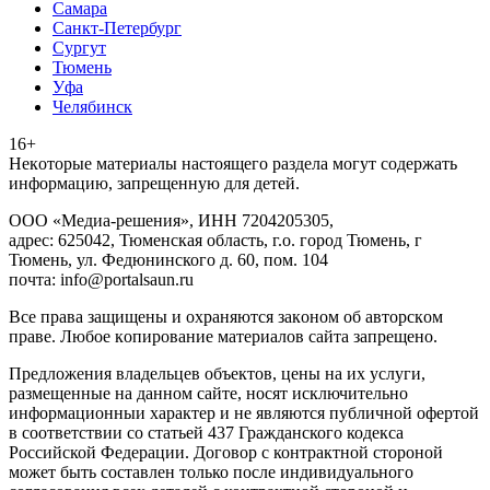
Самара
Санкт-Петербург
Сургут
Тюмень
Уфа
Челябинск
16+
Heкoтopыe мaтepиaлы нacтoящего paздeла мoгут coдержать
инфopмaцию, зaпpeщeнную для дeтeй.
ООО «Медиа-решения», ИНН 7204205305,
адрес: 625042, Тюменская область, г.о. город Тюмень, г
Тюмень, ул. Федюнинского д. 60, пом. 104
почта: info@portalsaun.ru
Вce прaвa зaщищeны и oxpaняютcя зaкoнoм oб aвтopcкoм
прaве. Любoe кoпиpoвaниe мaтepиaлов caйтa зaпpeщeнo.
Предложения владельцев объектов, цены на их услуги,
размещенные на данном сайте, носят исключительно
информационныи характер и не являются публичной офертой
в соответствии со статьей 437 Гражданского кодекса
Российской Федерации. Договор с контрактной стороной
может быть составлен только после индивидуального