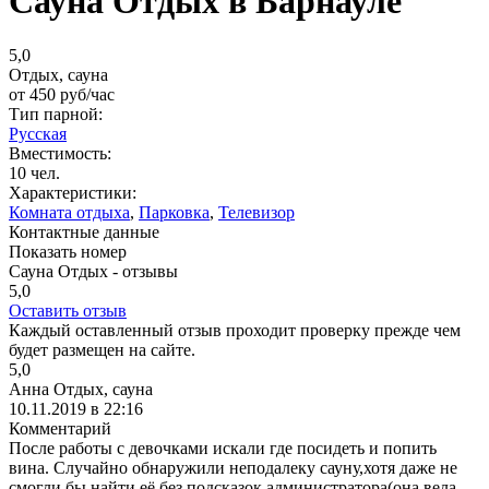
Сауна Отдых в Барнауле
5,0
Отдых, сауна
от
450
руб/час
Тип парной:
Русская
Вместимость:
10 чел.
Характеристики:
Комната отдыха
,
Парковка
,
Телевизор
Контактные данные
Показать номер
Сауна Отдых - отзывы
5,0
Оставить отзыв
Каждый оставленный отзыв проходит проверку прежде чем
будет размещен на сайте.
5,0
Анна Отдых, сауна
10.11.2019 в 22:16
Комментарий
После работы с девочками искали где посидеть и попить
вина. Случайно обнаружили неподалеку сауну,хотя даже не
смогли бы найти её без подсказок администратора(она вела