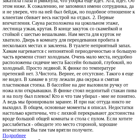
закатила глаза и рявкнула, что уборка еще идет. Ага, идет. Об
этом ниже. К сожалению, не запомнил имени сотрудника, да
и не уверен, что на ней был бейдж, но подобное отношение к
клиентам сбивает весь настрой на отдых. 2. Первые
впечатления. Сауна расположена на цокольном этаже,
лестница узкая, крутая. В конце закуток со скамейкой и
стойкой с шестью вешалками. Нам места для курток не
хватило. Дверь в комнату для переодевания пробита в
нескольких местах и заклеена. В туалете неприятный запах.
Хамам нагревается с непонятной периодичностью и большую
часть времени стоит холодным. Очень мало места, неудобно
расположены сидячие места Бассейн большой, глубокий, но
холодный. Просто ледяной. К финке по температуре
претензий нет. 3.Чистота. Вернее, ее отсутсвие. Такого я еще
не видел. В хамаме в углу лежали два окурка и смятая
пластиковая стопка. В бассейне на дне выловили ручку от
ножа или открывашки. В финке стоял недопитый стакан пива
и на полу был плевок! Кто и что там убирал - мне не понятно.
А ведь мы бронировали заранее. И при нас оттуда никто не
выходил. В общем, основные моменты я описал. Недостатки
настолько критичны, что с лихвой перекрывают достоинства
вроде большой общей комнаты и стола с пулом. Если хотите
расслабиться - обходите это место стороной, хорошие
впечатления Вы там там врятли получите.
Подробнее