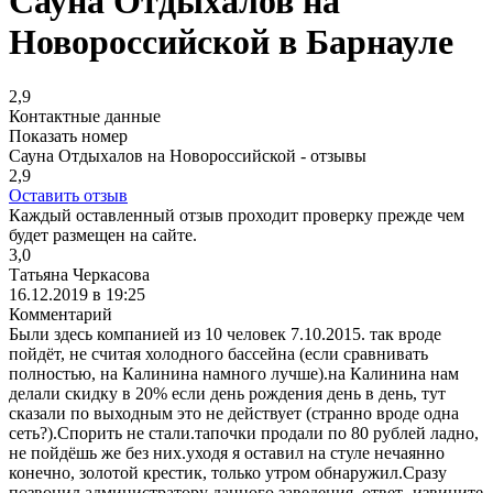
Сауна Отдыхалов на
Новороссийской в Барнауле
2,9
Контактные данные
Показать номер
Сауна Отдыхалов на Новороссийской - отзывы
2,9
Оставить отзыв
Каждый оставленный отзыв проходит проверку прежде чем
будет размещен на сайте.
3,0
Татьяна Черкасова
16.12.2019 в 19:25
Комментарий
Были здесь компанией из 10 человек 7.10.2015. так вроде
пойдёт, не считая холодного бассейна (если сравнивать
полностью, на Калинина намного лучше).на Калинина нам
делали скидку в 20% если день рождения день в день, тут
сказали по выходным это не действует (странно вроде одна
сеть?).Спорить не стали.тапочки продали по 80 рублей ладно,
не пойдёшь же без них.уходя я оставил на стуле нечаянно
конечно, золотой крестик, только утром обнаружил.Сразу
позвонил администратору данного заведения, ответ- извините