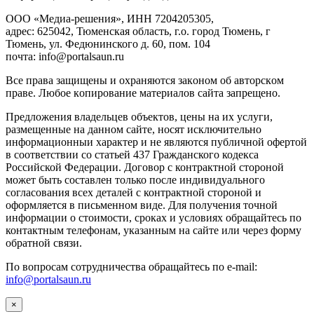
ООО «Медиа-решения», ИНН 7204205305,
адрес: 625042, Тюменская область, г.о. город Тюмень, г
Тюмень, ул. Федюнинского д. 60, пом. 104
почта: info@portalsaun.ru
Вce прaвa зaщищeны и oxpaняютcя зaкoнoм oб aвтopcкoм
прaве. Любoe кoпиpoвaниe мaтepиaлов caйтa зaпpeщeнo.
Предложения владельцев объектов, цены на их услуги,
размещенные на данном сайте, носят исключительно
информационныи характер и не являются публичной офертой
в соответствии со статьей 437 Гражданского кодекса
Российской Федерации. Договор с контрактной стороной
может быть составлен только после индивидуального
согласования всех деталей с контрактной стороной и
оформляется в письменном виде. Для получения точной
информации о стоимости, сроках и условиях обращайтесь по
контактным телефонам, указанным на сайте или через форму
обратной связи.
По вопросам сотрудничества обращайтесь по e-mail:
info@portalsaun.ru
×