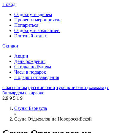
Повод
Отдохнуть вдвоем
Провести мероприятие
Попариться
Отдохнуть компанией
Элитный отдых
Скидки
Акции
День рождения
Скидка по будням
Часы в подарок
Подарки от заведения
с бассейном
русские бани
турецкие бани (хаммам)
с
бильярдом
с караоке
2,9
9
5
1
9
Сауны Барнаула
»
Сауна Отдыхалов на Новороссийской