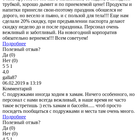
трубкой, хорошо дымит и по приемлемой цене! Продукты и
напитки принесли свои-поэтому праздник обошелся не
дорого, но весело и пьяно, и с пользой для тела!!! Еще нам
сделали 20% скидку, при предъявлении паспорта делают
скидку неделю до и после праздника. Персонал очень
вежливый и заботливый. На новогодний корпоратив
обязательно вернемся!!! Всем советуем!
Подробнее
Полезный отзыв?
Да (
0
)
Нет (
0
)
5
5
1
4,0
galla87
06.02.2019 в 13:19
Комментарий
С подружками иногда ходим в хамам. Ничего особенного, но
персонал с нами всегда вежливый, в наше время не часто
такое встретишь :) есть хамам и бассейн..... чтоб просто
посидеть пообщаться с подружками и места там очень много.
Подробнее
Полезный отзыв?
Да (
0
)
Нет (
0
)
4
5
1