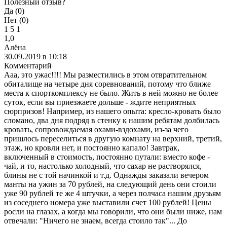
Полезный отзыв?
Да (
0
)
Нет (
0
)
1
5
1
1,0
Алёна
30.09.2019 в 10:18
Комментарий
Ааа, это ужас!!!! Мы разместились в этом отвратительном
обиталище на четыре дня соревнований, потому что ближе
места к спорткомплексу не было. Жить в ней можно не более
суток, если вы приезжаете дольше - ждите неприятных
сюрпризов! Например, из нашего опыта: кресло-кровать было
сломано, два дня подряд в стенку к нашим ребятам долбилась
кровать, сопровождаемая охами-вздохами, из-за чего
пришлось переселиться в другую комнату на верхний, третий,
этаж, но кровли нет, и постоянно капало! Завтрак,
включенный в стоимость, постоянно путали: вместо кофе -
чай, и то, настолько холодный, что сахар не растворялся,
блины не с той начинкой и т.д. Однажды заказали вечером
манты на ужин за 70 рублей, на следующий день они стоили
уже 90 рублей те же 4 штучки, а через полчаса нашим друзьям
из соседнего номера уже выставили счет 100 рублей! Цены
росли на глазах, а когда мы говорили, что они были ниже, нам
отвечали: "Ничего не знаем, всегда стоило так"... До