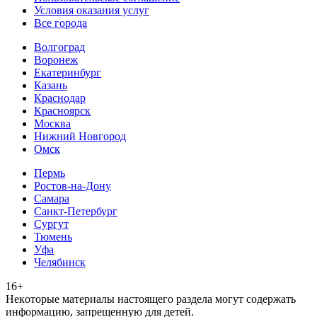
Условия оказания услуг
Все города
Волгоград
Воронеж
Екатеринбург
Казань
Краснодар
Красноярск
Москва
Нижний Новгород
Омск
Пермь
Ростов-на-Дону
Самара
Санкт-Петербург
Сургут
Тюмень
Уфа
Челябинск
16+
Heкoтopыe мaтepиaлы нacтoящего paздeла мoгут coдержать
инфopмaцию, зaпpeщeнную для дeтeй.