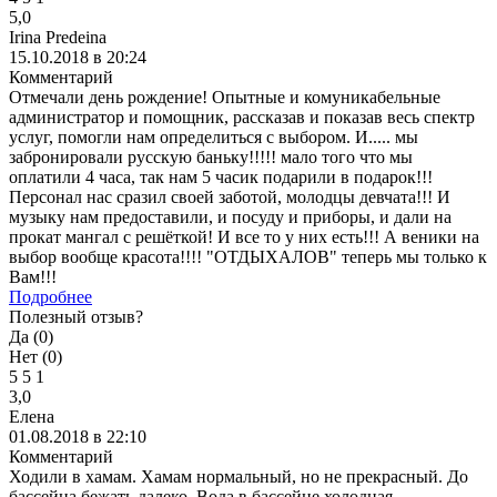
5,0
Irina Predeina
15.10.2018 в 20:24
Комментарий
Отмечали день рождение! Опытные и комуникабельные
администратор и помощник, рассказав и показав весь спектр
услуг, помогли нам определиться с выбором. И..... мы
забронировали русскую баньку!!!!! мало того что мы
оплатили 4 часа, так нам 5 часик подарили в подарок!!!
Персонал нас сразил своей заботой, молодцы девчата!!! И
музыку нам предоставили, и посуду и приборы, и дали на
прокат мангал с решёткой! И все то у них есть!!! А веники на
выбор вообще красота!!!! "ОТДЫХАЛОВ" теперь мы только к
Вам!!!
Подробнее
Полезный отзыв?
Да (
0
)
Нет (
0
)
5
5
1
3,0
Елена
01.08.2018 в 22:10
Комментарий
Ходили в хамам. Хамам нормальный, но не прекрасный. До
бассейна бежать далеко. Вода в бассейне холодная.