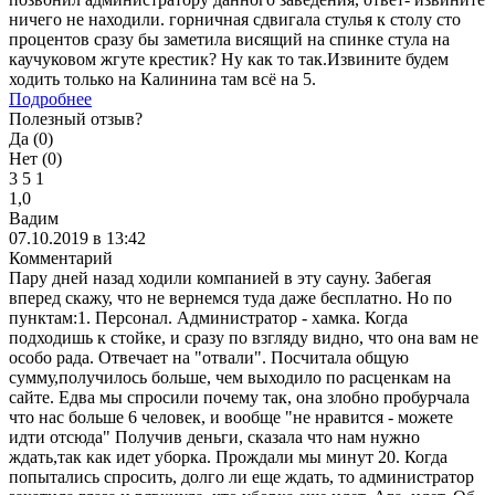
ничего не находили. горничная сдвигала стулья к столу сто
процентов сразу бы заметила висящий на спинке стула на
каучуковом жгуте крестик? Ну как то так.Извините будем
ходить только на Калинина там всё на 5.
Подробнее
Полезный отзыв?
Да (
0
)
Нет (
0
)
3
5
1
1,0
Вадим
07.10.2019 в 13:42
Комментарий
Пару дней назад ходили компанией в эту сауну. Забегая
вперед скажу, что не вернемся туда даже бесплатно. Но по
пунктам:1. Персонал. Администратор - хамка. Когда
подходишь к стойке, и сразу по взгляду видно, что она вам не
особо рада. Отвечает на "отвали". Посчитала общую
сумму,получилось больше, чем выходило по расценкам на
сайте. Едва мы спросили почему так, она злобно пробурчала
что нас больше 6 человек, и вообще "не нравится - можете
идти отсюда" Получив деньги, сказала что нам нужно
ждать,так как идет уборка. Прождали мы минут 20. Когда
попытались спросить, долго ли еще ждать, то администратор