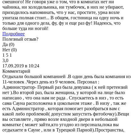
смешного! Не говоря уже о том, что в комнатах нет ни
чайника, ни холодильника, ни тумбочек, в них не убирают,
приходилось напоминать, что у нас, простите, урна возле
унитаза полная стоит... В общем, гостиница на одну ночь и
только для одного дела, фу, фу и еще раз фу! Надеюсь, что
больше туда ни ногой!
Подробнее
Полезный отзыв?
Да (
0
)
Нет (
0
)
1
5
1
3,0
17.09.2019 в 10:24
Комментарий
Отдыхали большой компанией .В один день была компания из
11-человек .Через день из 9 человек. Персонал :
Администратор- Первый раз была девушка ( к ней претензий
нет ).Во второй раз, была женщина, у которой на лице было
написано , что она нам не рада . Спускаетесь в низ , то есть
сама Сауна расположена в цокольном этаже . В низу , так же
есть Администратор , которая помогает разобраться вам с
какой либо проблемой( допустим запустить фитобочку).Вещи
вы оставляете , прямо возле входной двери в небольшой
комнатке ( может зайти,кто угодно из персонала,пока вы
отдыхаете в Сауне , или в Турецкой Парной).Пространства,