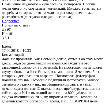
Помещение неудобное - куча лесенок, поворотов. Вообще,
места много, но сам хамам - маленький. Множество запертых
дверей, за которыми кто-то ходит и разговаривает не дает
расслабиться (со звукоизоляцией все плохо).
Подробнее
Полезный отзыв?
Да (
0
)
Нет (
0
)
3
5
1
1,0
Елена
17.06.2018 в 19:33
Комментарий
Жаль не прочитала, как я обычно делаю, отзывы об этом месте
здесь. Тогда бы даже мысли не возникло сходить в это
заведение.Поясню суть претензий. На просторах инета искала
сауну с большим бассейном для компании из 8 человек, 5 из
которых - дети разного возраста. Посмотрела фотографии,
почитала отзывы. Особенно подкупили фотографии милого
семейного отдыха у них на официальном сайте, ну все,
думаю, сауна для нас !Ознакомилась с прейскурантом цен на
сайте, сауна №1 в выходной день стоила 800 рублей, плюс
скидка имениннику 20%, ну, впрочем неважно. Позвонила
администратору, обговорили время, ПРОГОВОРИЛИ цены,