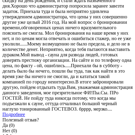
скидку на день рождения, и стали ждать назначенного
дня.Хорошо что администратор попросила заранее завезти
задаток. Приехала туда и была неприятно удивлена
утверждением администратора, что цены у них совершенно
другие уже целый 2016 год. На мой вопрос о бронировании
времени,обговоренных ценах ничего вразумительного
пояснить не смогла. Мол бронирования на наше время у них
нет, и по ценам могла отвечать и ошибиться стажер, но ее уже
уволили......Моему возмущению не было предела, и дело не в
количестве денег. Неприятно, когда тебя пытаются выставить
дураком.Мой вывод - сауна для развода людей, готовых
доверять престижу организации. На сайте и по телефону одна
цена, по факту - ой, ошиблись.....Приехали бы в субботу -
делать было бы нечего, пошли бы туда, так как найти в это
время уже бы ничего не смогли, да и кататься такой
компанией по городу неинтересно.В итоге забронировали
другую, пойдем отдыхать туда.Вам, уважаемая администрация
данного заведения, мое презрительное ФИ!Пы.Сы. ПРо
ГОСТЕЙ. Не пойду туда никогда потому, что когда мы
подъезжали к сауне, оттуда отчаливал большой черный
наглухо тонированный ГОСТЕВОЗ. брррр, мерзко....
Подробнее
Полезный отзыв?
Да (
0
)
Нет (
0
)