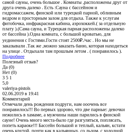
самой сауны, очень большое . Комнаты ,расположены друг от
друга очень далеко . Есть :Сауна с бассейном и
гидромассажем, финской или турецкой парной, обливным
ведром и просторным залом для отдыха. Также к услугам
фитобочка, инфракрасная кабина, аэрохоккей.( за отдельную
плату ).(Сама сауна, и Турецкая парная расположены далеко
от бассейна ).Одна комната, с большой кроватью, для
уединения с Гостями.Гости стоят 2500₽./час . Но мы не
заказывали .Так же ,можно заказать баню, которая находиться
на улице . Отдыхали там прошлым летом . ( понравилось ).
Подробнее
Полезный отзыв?
Да (
0
)
Нет (
0
)
3
5
1
5,0
valeriya-pistols
02.06.2019 в 19:41
Комментарий
Отмечали день рождения подруги, нам ооочень все
понравилось!!! Во первых здорово, что две парные: девочки
нежились в хамаме, а мужчины наши парились в финской
сауне! Очень много места-было где разгуляться, поплясать,
попеть караоке!!! Бассейн большой и теплый, кальян, кстати
очень крутой, почти как в кальянных, со льдом, с холодной