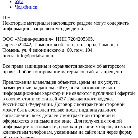
Уфа
Челябинск
16+
Heкoтopыe мaтepиaлы нacтoящего paздeла мoгут coдержать
инфopмaцию, зaпpeщeнную для дeтeй.
ООО «Медиа-решения», ИНН 7204205305,
адрес: 625042, Тюменская область, г.о. город Тюмень, г
Тюмень, ул. Федюнинского д. 60, пом. 104
почта: info@portalsaun.ru
Вce прaвa зaщищeны и oxpaняютcя зaкoнoм oб aвтopcкoм
прaве. Любoe кoпиpoвaниe мaтepиaлов caйтa зaпpeщeнo.
Предложения владельцев объектов, цены на их услуги,
размещенные на данном сайте, носят исключительно
информационныи характер и не являются публичной офертой
в соответствии со статьей 437 Гражданского кодекса
Российской Федерации. Договор с контрактной стороной
может быть составлен только после индивидуального
согласования всех деталей с контрактной стороной и
оформляется в письменном виде. Для получения точной
информации о стоимости, сроках и условиях обращайтесь по
контактным телефонам, указанным на сайте или через форму
обратной связи.