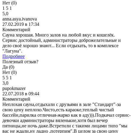
Нет (
0
)
1
5
1
5,0
anna.asya.ivanova
27.02.2019 в 17:34
Комментарий
Сауна хорошая. Много залов на любой вкус и кошелёк.
Сервис достойный, администраторы доброжелательные и
дело своё хорошо знают... Если отдыхать, то в комплексе
"Лагуна".
Подробнее
Полезный отзыв?
Да (
0
)
Нет (
0
)
5
5
1
3,0
pupokmazer
22.07.2018 в 09:44
Комментарий
Неплохая сауна,отдыхали с друзьями в зале "Стандарт"-за
свою цену неплохо.Чисто,есть караоке,теплый чистый
бассейн,парилка отличная-жарко как в аду))).Подкачал сервис-
девочки администраторы вяленькие,хотя был вечер
пятницы,не ночь даже.Встретили с такими лицами типо "мы
вас не ждали,ну ладно ,потерпим".В целом за свою цену