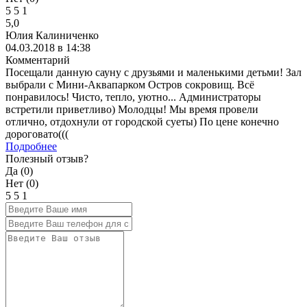
5
5
1
5,0
Юлия Калиниченко
04.03.2018 в 14:38
Комментарий
Посещали данную сауну с друзьями и маленькими детьми! Зал
выбрали с Мини-Аквапарком Остров сокровищ. Всё
понравилось! Чисто, тепло, уютно... Администраторы
встретили приветливо) Молодцы! Мы время провели
отлично, отдохнули от городской суеты) По цене конечно
дороговато(((
Подробнее
Полезный отзыв?
Да (
0
)
Нет (
0
)
5
5
1