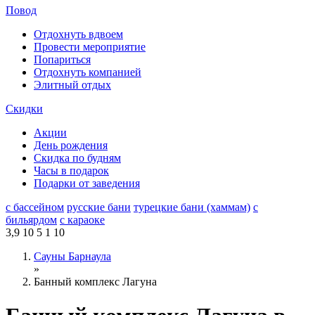
Повод
Отдохнуть вдвоем
Провести мероприятие
Попариться
Отдохнуть компанией
Элитный отдых
Скидки
Акции
День рождения
Скидка по будням
Часы в подарок
Подарки от заведения
с бассейном
русские бани
турецкие бани (хаммам)
с
бильярдом
с караоке
3,9
10
5
1
10
Сауны Барнаула
»
Банный комплекс Лагуна