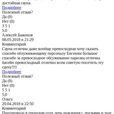
достойная сауна.
Подробнее
Полезный отзыв?
Да (
0
)
Нет (
0
)
3
5
1
5,0
Алексей Баженов
08.05.2018 в 21:29
Комментарий
Сауна отлична даже вообще превосходная хочу сказать
спасибо облуживающему персоналу Евгении большое
спасибо за превосходное обсуживание парилка отлична
басейн превосходный отлично всем советую посетить эту
сауну!!!!
Подробнее
Полезный отзыв?
Да (
0
)
Нет (
0
)
5
5
1
5,0
Ольга
20.04.2018 в 22:50
Комментарий
Праздновала в прошлом году день рождения с друзьями в зале