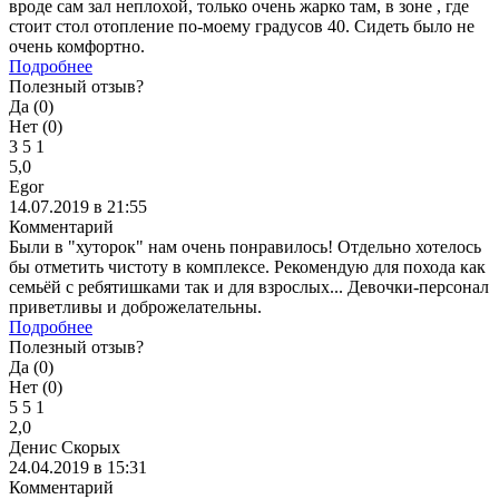
вроде сам зал неплохой, только очень жарко там, в зоне , где
стоит стол отопление по-моему градусов 40. Сидеть было не
очень комфортно.
Подробнее
Полезный отзыв?
Да (
0
)
Нет (
0
)
3
5
1
5,0
Egor
14.07.2019 в 21:55
Комментарий
Были в "хуторок" нам очень понравилось! Отдельно хотелось
бы отметить чистоту в комплексе. Рекомендую для похода как
семьёй с ребятишками так и для взрослых... Девочки-персонал
приветливы и доброжелательны.
Подробнее
Полезный отзыв?
Да (
0
)
Нет (
0
)
5
5
1
2,0
Денис Скорых
24.04.2019 в 15:31
Комментарий