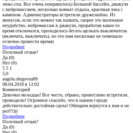
люкс-спа. Все очень понравилось) Большой бассейн, джакузи
с вибромассжем, несколько комнат отдыха, красивая зона с
камином. Администраторы встретили дружелюбно. Из
минусов, если это можно так назвать, скорее это маленькое
неудобство, вибромассаж в джакузи, проработав какое-то
время отключался, приходилось бегать щелкать выключатель
(включать, выключать), но это нам нисколько не помешало
отлично провести время)
Подробнее
Полезный отзыв?
Да (
0
)
Нет (
0
)
5
5
1
5,0
angela.olegovna89
08.04.2018 в 12:02
Комментарий
Девочки молодцы! Все чисто, убрано, приветливо встретили,
проводили! Огромное спасибо, что в нашем городе
действительно достойная сауна! Обещаем вернутся к вам и не
раз!!!)))
Подробнее
Полезный отзыв?
Да (
0
)
Нет (
0
)