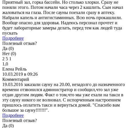
Приятный зал, горка бассейн. Но столько хлорки. Сразу не
поняли этого. Потом начали часа через 2 кашлить. Сын начал
жаловаться на глаза. После сауны поехали сразу в аптеку.
Набрали капель и антигистаминных. Всю ночь прокашлили.
Вообще опасно для здоровья. Надеюсь персонал прочтет и
будет лабораторные замеры делать, перед тем как людей туда
пускать
Подробнее
Полезный отзыв?
Да (
0
)
Нет (
0
)
2
5
1
1,0
Елена Рейль
10.03.2019 в 09:26
Комментарий
19.03.2016 заказали сауну на 20.00, незадолго до назначенного
времени отзвонился администратор и сообщил,что зал уже
отдан другим людям. Факт о том,что мы уже ехали на такси в
эту сауну никого не волновал. С испорченным настроением
пришлось оплатить такси и вернуться домой. "Спасибо вам
большое за сауну!!!!!!!".
Подробнее
Полезный отзыв?
Да (
0
)