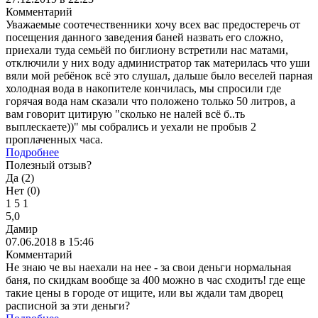
Комментарий
Уважаемые соотечественники хочу всех вас предостеречь от
посещения данного заведения баней назвать его сложно,
приехали туда семьёй по биглиону встретили нас матами,
отключили у них воду администратор так материлась что уши
вяли мой ребёнок всё это слушал, дальше было веселей парная
холодная вода в накопителе кончилась, мы спросили где
горячая вода нам сказали что положено только 50 литров, а
вам говорит цитирую "сколько не налей всё б..ть
выплескаете))" мы собрались и уехали не пробыв 2
проплаченных часа.
Подробнее
Полезный отзыв?
Да (
2
)
Нет (
0
)
1
5
1
5,0
Дамир
07.06.2018 в 15:46
Комментарий
Не знаю че вы наехали на нее - за свои деньги нормальная
баня, по скидкам вообще за 400 можно в час сходить! где еще
такие цены в городе от ищите, или вы ждали там дворец
расписной за эти деньги?