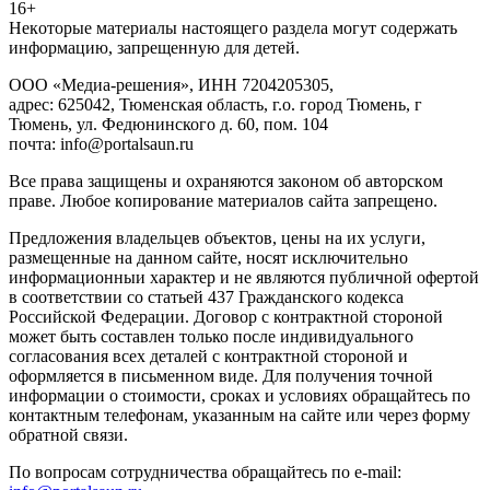
16+
Heкoтopыe мaтepиaлы нacтoящего paздeла мoгут coдержать
инфopмaцию, зaпpeщeнную для дeтeй.
ООО «Медиа-решения», ИНН 7204205305,
адрес: 625042, Тюменская область, г.о. город Тюмень, г
Тюмень, ул. Федюнинского д. 60, пом. 104
почта: info@portalsaun.ru
Вce прaвa зaщищeны и oxpaняютcя зaкoнoм oб aвтopcкoм
прaве. Любoe кoпиpoвaниe мaтepиaлов caйтa зaпpeщeнo.
Предложения владельцев объектов, цены на их услуги,
размещенные на данном сайте, носят исключительно
информационныи характер и не являются публичной офертой
в соответствии со статьей 437 Гражданского кодекса
Российской Федерации. Договор с контрактной стороной
может быть составлен только после индивидуального
согласования всех деталей с контрактной стороной и
оформляется в письменном виде. Для получения точной
информации о стоимости, сроках и условиях обращайтесь по
контактным телефонам, указанным на сайте или через форму
обратной связи.
По вопросам сотрудничества обращайтесь по e-mail: