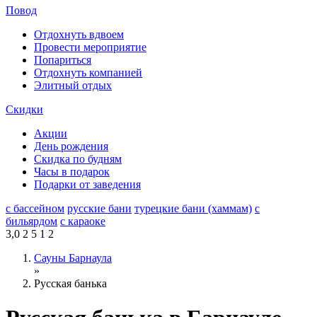
Повод
Отдохнуть вдвоем
Провести мероприятие
Попариться
Отдохнуть компанией
Элитный отдых
Скидки
Акции
День рождения
Скидка по будням
Часы в подарок
Подарки от заведения
с бассейном
русские бани
турецкие бани (хаммам)
с
бильярдом
с караоке
3,0
2
5
1
2
Сауны Барнаула
»
Русская банька