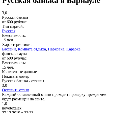
Русская банька в Барнауле
3,0
Русская банька
от
600
руб/час
Тип парной:
Русская
Вместимость:
15 чел.
Характеристики:
Бассейн
,
Комната отдыха
,
Парковка
,
Караоке
финская сауна
от
600
руб/час
Вместимость:
15 чел.
Контактные данные
Показать номер
Русская банька - отзывы
3,0
Оставить отзыв
Каждый оставленный отзыв проходит проверку прежде чем
будет размещен на сайте.
1,0
novotexalex
27.12.2019 в 22:23