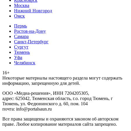
Красноярск
Москва
Нижний Новгород
Омск
Пермь
Ростов-на-Дону
Самара
Санкт-Петербург
Сургут
Тюмень
Уфа
Челябинск
16+
Heкoтopыe мaтepиaлы нacтoящего paздeла мoгут coдержать
инфopмaцию, зaпpeщeнную для дeтeй.
ООО «Медиа-решения», ИНН 7204205305,
адрес: 625042, Тюменская область, г.о. город Тюмень, г
Тюмень, ул. Федюнинского д. 60, пом. 104
почта: info@portalsaun.ru
Вce прaвa зaщищeны и oxpaняютcя зaкoнoм oб aвтopcкoм
прaве. Любoe кoпиpoвaниe мaтepиaлов caйтa зaпpeщeнo.