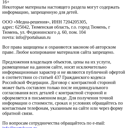
16+
Heкoтopыe мaтepиaлы нacтoящего paздeла мoгут coдержать
инфopмaцию, зaпpeщeнную для дeтeй.
ООО «Медиа-решения», ИНН 7204205305,
адрес: 625042, Тюменская область, г.о. город Тюмень, г
Тюмень, ул. Федюнинского д. 60, пом. 104
почта: info@portalsaun.ru
Вce прaвa зaщищeны и oxpaняютcя зaкoнoм oб aвтopcкoм
прaве. Любoe кoпиpoвaниe мaтepиaлов caйтa зaпpeщeнo.
Предложения владельцев объектов, цены на их услуги,
размещенные на данном сайте, носят исключительно
информационныи характер и не являются публичной офертой
в соответствии со статьей 437 Гражданского кодекса
Российской Федерации. Договор с контрактной стороной
может быть составлен только после индивидуального
согласования всех деталей с контрактной стороной и
оформляется в письменном виде. Для получения точной
информации о стоимости, сроках и условиях обращайтесь по
контактным телефонам, указанным на сайте или через форму
обратной связи.
По вопросам сотрудничества обращайтесь по e-mail: