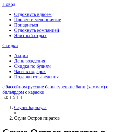
Повод
Отдохнуть вдвоем
Провести мероприятие
Попариться
Отдохнуть компанией
Элитный отдых
Скидки
Акции
День рождения
Скидка по будням
Часы в подарок
Подарки от заведения
с бассейном
русские бани
турецкие бани (хаммам)
с
бильярдом
с караоке
5,0
1
5
1
1
Сауны Барнаула
»
Сауна Остров пиратов