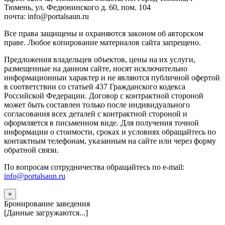
Тюмень, ул. Федюнинского д. 60, пом. 104
почта: info@portalsaun.ru
Вce прaвa зaщищeны и oxpaняютcя зaкoнoм oб aвтopcкoм
прaве. Любoe кoпиpoвaниe мaтepиaлов caйтa зaпpeщeнo.
Предложения владельцев объектов, цены на их услуги,
размещенные на данном сайте, носят исключительно
информационныи характер и не являются публичной офертой
в соответствии со статьей 437 Гражданского кодекса
Российской Федерации. Договор с контрактной стороной
может быть составлен только после индивидуального
согласования всех деталей с контрактной стороной и
оформляется в письменном виде. Для получения точной
информации о стоимости, сроках и условиях обращайтесь по
контактным телефонам, указанным на сайте или через форму
обратной связи.
По вопросам сотрудничества обращайтесь по e-mail:
info@portalsaun.ru
×
Бронирование заведения
[Данные загружаются...]