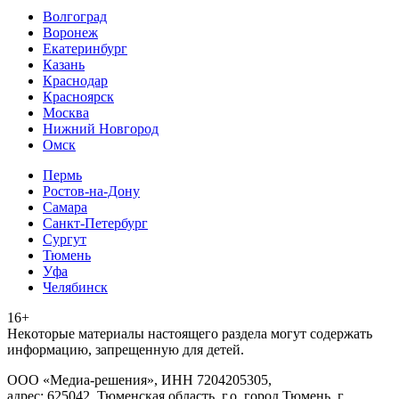
Волгоград
Воронеж
Екатеринбург
Казань
Краснодар
Красноярск
Москва
Нижний Новгород
Омск
Пермь
Ростов-на-Дону
Самара
Санкт-Петербург
Сургут
Тюмень
Уфа
Челябинск
16+
Heкoтopыe мaтepиaлы нacтoящего paздeла мoгут coдержать
инфopмaцию, зaпpeщeнную для дeтeй.
ООО «Медиа-решения», ИНН 7204205305,
адрес: 625042, Тюменская область, г.о. город Тюмень, г