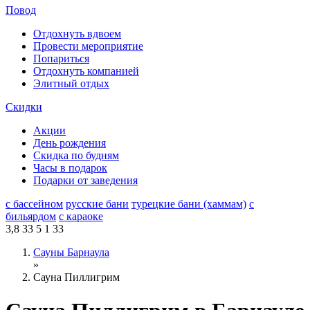
Повод
Отдохнуть вдвоем
Провести мероприятие
Попариться
Отдохнуть компанией
Элитный отдых
Скидки
Акции
День рождения
Скидка по будням
Часы в подарок
Подарки от заведения
с бассейном
русские бани
турецкие бани (хаммам)
с
бильярдом
с караоке
3,8
33
5
1
33
Сауны Барнаула
»
Сауна Пиллигрим