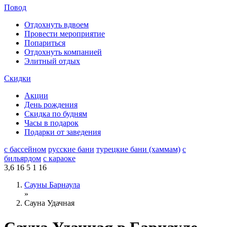
Повод
Отдохнуть вдвоем
Провести мероприятие
Попариться
Отдохнуть компанией
Элитный отдых
Скидки
Акции
День рождения
Скидка по будням
Часы в подарок
Подарки от заведения
с бассейном
русские бани
турецкие бани (хаммам)
с
бильярдом
с караоке
3,6
16
5
1
16
Сауны Барнаула
»
Сауна Удачная