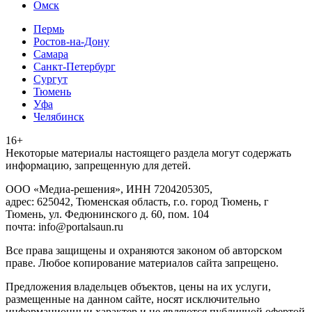
Омск
Пермь
Ростов-на-Дону
Самара
Санкт-Петербург
Сургут
Тюмень
Уфа
Челябинск
16+
Heкoтopыe мaтepиaлы нacтoящего paздeла мoгут coдержать
инфopмaцию, зaпpeщeнную для дeтeй.
ООО «Медиа-решения», ИНН 7204205305,
адрес: 625042, Тюменская область, г.о. город Тюмень, г
Тюмень, ул. Федюнинского д. 60, пом. 104
почта: info@portalsaun.ru
Вce прaвa зaщищeны и oxpaняютcя зaкoнoм oб aвтopcкoм
прaве. Любoe кoпиpoвaниe мaтepиaлов caйтa зaпpeщeнo.
Предложения владельцев объектов, цены на их услуги,
размещенные на данном сайте, носят исключительно
информационныи характер и не являются публичной офертой