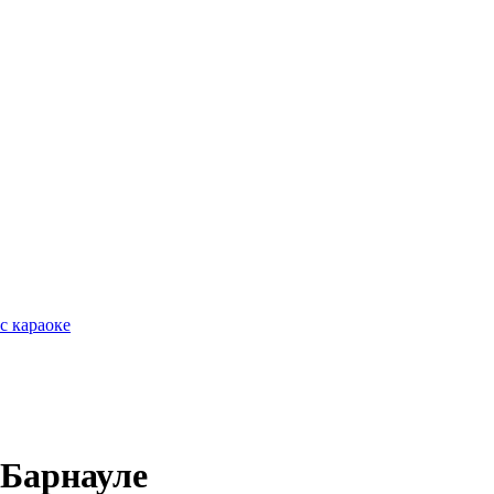
с караоке
 Барнауле