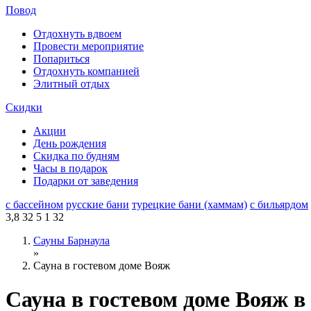
Повод
Отдохнуть вдвоем
Провести мероприятие
Попариться
Отдохнуть компанией
Элитный отдых
Скидки
Акции
День рождения
Скидка по будням
Часы в подарок
Подарки от заведения
с бассейном
русские бани
турецкие бани (хаммам)
с бильярдом
3,8
32
5
1
32
Сауны Барнаула
»
Сауна в гостевом доме Вояж
Сауна в гостевом доме Вояж в