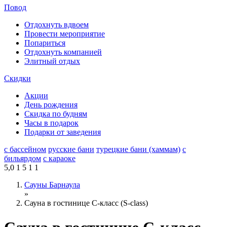
Повод
Отдохнуть вдвоем
Провести мероприятие
Попариться
Отдохнуть компанией
Элитный отдых
Скидки
Акции
День рождения
Скидка по будням
Часы в подарок
Подарки от заведения
с бассейном
русские бани
турецкие бани (хаммам)
с
бильярдом
с караоке
5,0
1
5
1
1
Сауны Барнаула
»
Сауна в гостинице С-класс (S-class)