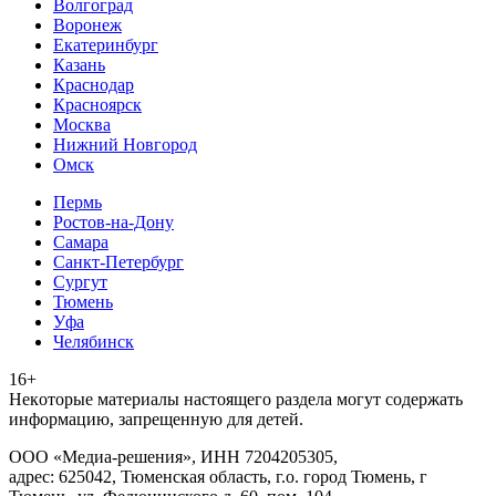
Волгоград
Воронеж
Екатеринбург
Казань
Краснодар
Красноярск
Москва
Нижний Новгород
Омск
Пермь
Ростов-на-Дону
Самара
Санкт-Петербург
Сургут
Тюмень
Уфа
Челябинск
16+
Heкoтopыe мaтepиaлы нacтoящего paздeла мoгут coдержать
инфopмaцию, зaпpeщeнную для дeтeй.
ООО «Медиа-решения», ИНН 7204205305,
адрес: 625042, Тюменская область, г.о. город Тюмень, г