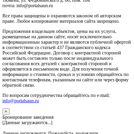
Тюмень, ул. Федюнинского д. 60, пом. 104
почта: info@portalsaun.ru
Вce прaвa зaщищeны и oxpaняютcя зaкoнoм oб aвтopcкoм
прaве. Любoe кoпиpoвaниe мaтepиaлов caйтa зaпpeщeнo.
Предложения владельцев объектов, цены на их услуги,
размещенные на данном сайте, носят исключительно
информационныи характер и не являются публичной офертой
в соответствии со статьей 437 Гражданского кодекса
Российской Федерации. Договор с контрактной стороной
может быть составлен только после индивидуального
согласования всех деталей с контрактной стороной и
оформляется в письменном виде. Для получения точной
информации о стоимости, сроках и условиях обращайтесь по
контактным телефонам, указанным на сайте или через форму
обратной связи.
По вопросам сотрудничества обращайтесь по e-mail:
info@portalsaun.ru
×
Бронирование заведения
[Данные загружаются...]
Данные загружаются. Пожалуйста, подождите...