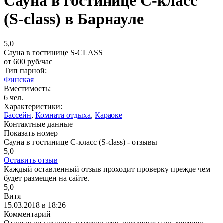
Сауна в гостинице С-класс
(S-class) в Барнауле
5,0
Сауна в гостинице S-CLASS
от
600
руб/час
Тип парной:
Финская
Вместимость:
6 чел.
Характеристики:
Бассейн
,
Комната отдыха
,
Караоке
Контактные данные
Показать номер
Сауна в гостинице С-класс (S-class) - отзывы
5,0
Оставить отзыв
Каждый оставленный отзыв проходит проверку прежде чем
будет размещен на сайте.
5,0
Витя
15.03.2018 в 18:26
Комментарий
Отдохнули неплохо, отмечал день рождения пару месяцев