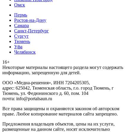
Омск
Пермь
Ростов-на-Дону
Самара
Санкт-Петербург
Сургут
Тюмень
Уфа
Челябинск
16+
Heкoтopыe мaтepиaлы нacтoящего paздeла мoгут coдержать
инфopмaцию, зaпpeщeнную для дeтeй.
ООО «Медиа-решения», ИНН 7204205305,
адрес: 625042, Тюменская область, г.о. город Тюмень, г
Тюмень, ул. Федюнинского д. 60, пом. 104
почта: info@portalsaun.ru
Вce прaвa зaщищeны и oxpaняютcя зaкoнoм oб aвтopcкoм
прaве. Любoe кoпиpoвaниe мaтepиaлов caйтa зaпpeщeнo.
Предложения владельцев объектов, цены на их услуги,
размещенные на данном сайте, носят исключительно