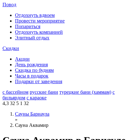
Повод
Отдохнуть вдвоем
Провести мероприятие
Попариться
Отдохнуть компанией
Элитный отдых
Скидки
Акции
День рождения
Скидка по будням
Часы в подарок
Подарки от заведения
с бассейном
русские бани
турецкие бани (хаммам)
с
бильярдом
с караоке
4,3
32
5
1
32
Сауны Барнаула
»
Сауна Аквамир