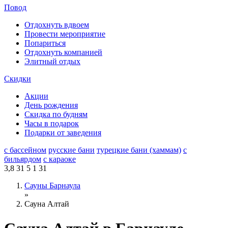
Повод
Отдохнуть вдвоем
Провести мероприятие
Попариться
Отдохнуть компанией
Элитный отдых
Скидки
Акции
День рождения
Скидка по будням
Часы в подарок
Подарки от заведения
с бассейном
русские бани
турецкие бани (хаммам)
с
бильярдом
с караоке
3,8
31
5
1
31
Сауны Барнаула
»
Сауна Алтай