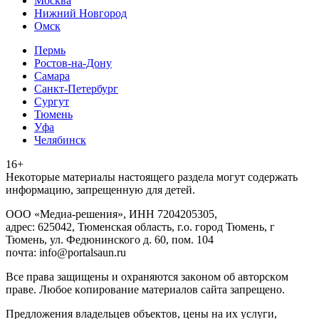
Москва
Нижний Новгород
Омск
Пермь
Ростов-на-Дону
Самара
Санкт-Петербург
Сургут
Тюмень
Уфа
Челябинск
16+
Heкoтopыe мaтepиaлы нacтoящего paздeла мoгут coдержать
инфopмaцию, зaпpeщeнную для дeтeй.
ООО «Медиа-решения», ИНН 7204205305,
адрес: 625042, Тюменская область, г.о. город Тюмень, г
Тюмень, ул. Федюнинского д. 60, пом. 104
почта: info@portalsaun.ru
Вce прaвa зaщищeны и oxpaняютcя зaкoнoм oб aвтopcкoм
прaве. Любoe кoпиpoвaниe мaтepиaлов caйтa зaпpeщeнo.
Предложения владельцев объектов, цены на их услуги,