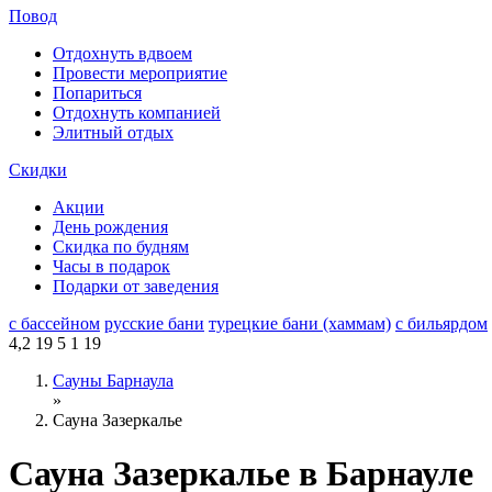
Повод
Отдохнуть вдвоем
Провести мероприятие
Попариться
Отдохнуть компанией
Элитный отдых
Скидки
Акции
День рождения
Скидка по будням
Часы в подарок
Подарки от заведения
с бассейном
русские бани
турецкие бани (хаммам)
с бильярдом
4,2
19
5
1
19
Сауны Барнаула
»
Сауна Зазеркалье
Сауна Зазеркалье в Барнауле