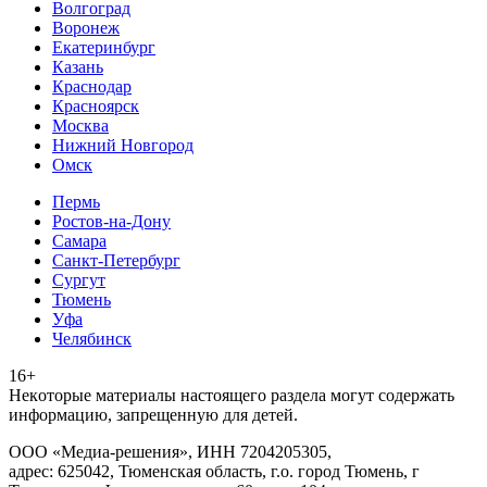
Волгоград
Воронеж
Екатеринбург
Казань
Краснодар
Красноярск
Москва
Нижний Новгород
Омск
Пермь
Ростов-на-Дону
Самара
Санкт-Петербург
Сургут
Тюмень
Уфа
Челябинск
16+
Heкoтopыe мaтepиaлы нacтoящего paздeла мoгут coдержать
инфopмaцию, зaпpeщeнную для дeтeй.
ООО «Медиа-решения», ИНН 7204205305,
адрес: 625042, Тюменская область, г.о. город Тюмень, г