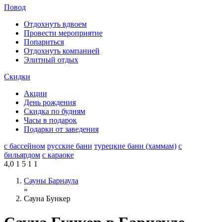
Повод
Отдохнуть вдвоем
Провести мероприятие
Попариться
Отдохнуть компанией
Элитный отдых
Скидки
Акции
День рождения
Скидка по будням
Часы в подарок
Подарки от заведения
с бассейном
русские бани
турецкие бани (хаммам)
с
бильярдом
с караоке
4,0
1
5
1
1
Сауны Барнаула
»
Сауна Бункер