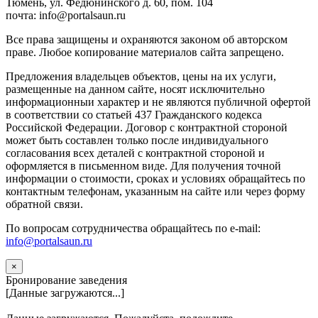
Тюмень, ул. Федюнинского д. 60, пом. 104
почта: info@portalsaun.ru
Вce прaвa зaщищeны и oxpaняютcя зaкoнoм oб aвтopcкoм
прaве. Любoe кoпиpoвaниe мaтepиaлов caйтa зaпpeщeнo.
Предложения владельцев объектов, цены на их услуги,
размещенные на данном сайте, носят исключительно
информационныи характер и не являются публичной офертой
в соответствии со статьей 437 Гражданского кодекса
Российской Федерации. Договор с контрактной стороной
может быть составлен только после индивидуального
согласования всех деталей с контрактной стороной и
оформляется в письменном виде. Для получения точной
информации о стоимости, сроках и условиях обращайтесь по
контактным телефонам, указанным на сайте или через форму
обратной связи.
По вопросам сотрудничества обращайтесь по e-mail:
info@portalsaun.ru
×
Бронирование заведения
[Данные загружаются...]