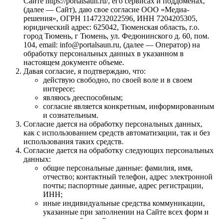
Сайте https://portalsaun.ru/, его сервисах и поддоменах,
(далее — Сайт), даю свое согласие ООО «Медиа-
решения», ОГРН 1147232022596, ИНН 7204205305,
юридический адрес: 625042, Тюменская область, г.о.
город Тюмень, г Тюмень, ул. Федюнинского д. 60, пом.
104, email: info@portalsaun.ru, (далее — Оператор) на
обработку персональных данных в указанном в
настоящем документе объеме.
Давая согласие, я подтверждаю, что:
действую свободно, по своей воле и в своем
интересе;
являюсь дееспособным;
согласие является конкретным, информированным
и сознательным.
Согласие дается на обработку персональных данных,
как с использованием средств автоматизации, так и без
использования таких средств.
Согласие дается на обработку следующих персональных
данных:
общие персональные данные: фамилия, имя,
отчество; контактный телефон, адрес электронной
почты; паспортные данные, адрес регистрации,
ИНН;
иные индивидуальные средства коммуникации,
указанные при заполнении на Сайте всех форм и