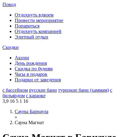
Повод
Отдохнуть вдвоем
Провести мероприятие
Попариться
Отдохнуть компанией
Элитный отдых
Скидки
Акции
День рождения
Скидка по будням
Часы в подарок
Подарки от заведения
с бассейном
русские бани
турецкие бани (хаммам)
с
бильярдом
с караоке
3,9
16
5
1
16
Сауны Барнаула
»
Сауна Магнат