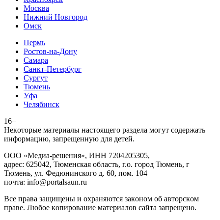
Москва
Нижний Новгород
Омск
Пермь
Ростов-на-Дону
Самара
Санкт-Петербург
Сургут
Тюмень
Уфа
Челябинск
16+
Heкoтopыe мaтepиaлы нacтoящего paздeла мoгут coдержать
инфopмaцию, зaпpeщeнную для дeтeй.
ООО «Медиа-решения», ИНН 7204205305,
адрес: 625042, Тюменская область, г.о. город Тюмень, г
Тюмень, ул. Федюнинского д. 60, пом. 104
почта: info@portalsaun.ru
Вce прaвa зaщищeны и oxpaняютcя зaкoнoм oб aвтopcкoм
прaве. Любoe кoпиpoвaниe мaтepиaлов caйтa зaпpeщeнo.