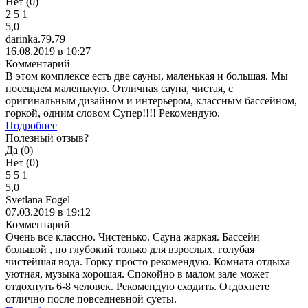
Нет (
0
)
2
5
1
5,0
darinka.79.79
16.08.2019 в 10:27
Комментарий
В этом комплексе есть две сауны, маленькая и большая. Мы
посещаем маленькую. Отличная сауна, чистая, с
оригинальным дизайном и интерьером, классным бассейном,
горкой, одним словом Супер!!!! Рекомендую.
Подробнее
Полезный отзыв?
Да (
0
)
Нет (
0
)
5
5
1
5,0
Svetlana Fogel
07.03.2019 в 19:12
Комментарий
Очень все классно. Чистенько. Сауна жаркая. Бассейн
большой , но глубокий только для взрослых, голубая
чистейшая вода. Горку просто рекомендую. Комната отдыха
уютная, музыка хорошая. Спокойно в малом зале может
отдохнуть 6-8 человек. Рекомендую сходить. Отдохнете
отлично после повседневной суеты.