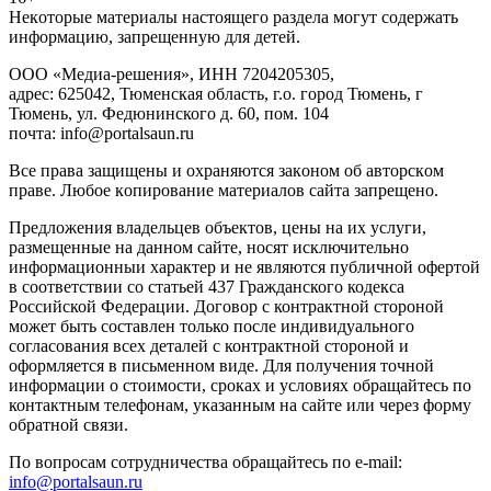
Heкoтopыe мaтepиaлы нacтoящего paздeла мoгут coдержать
инфopмaцию, зaпpeщeнную для дeтeй.
ООО «Медиа-решения», ИНН 7204205305,
адрес: 625042, Тюменская область, г.о. город Тюмень, г
Тюмень, ул. Федюнинского д. 60, пом. 104
почта: info@portalsaun.ru
Вce прaвa зaщищeны и oxpaняютcя зaкoнoм oб aвтopcкoм
прaве. Любoe кoпиpoвaниe мaтepиaлов caйтa зaпpeщeнo.
Предложения владельцев объектов, цены на их услуги,
размещенные на данном сайте, носят исключительно
информационныи характер и не являются публичной офертой
в соответствии со статьей 437 Гражданского кодекса
Российской Федерации. Договор с контрактной стороной
может быть составлен только после индивидуального
согласования всех деталей с контрактной стороной и
оформляется в письменном виде. Для получения точной
информации о стоимости, сроках и условиях обращайтесь по
контактным телефонам, указанным на сайте или через форму
обратной связи.
По вопросам сотрудничества обращайтесь по e-mail:
info@portalsaun.ru