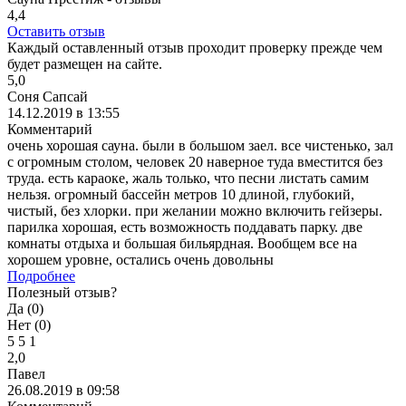
4,4
Оставить отзыв
Каждый оставленный отзыв проходит проверку прежде чем
будет размещен на сайте.
5,0
Соня Сапсай
14.12.2019 в 13:55
Комментарий
очень хорошая сауна. были в большом заел. все чистенько, зал
с огромным столом, человек 20 наверное туда вместится без
труда. есть караоке, жаль только, что песни листать самим
нельзя. огромный бассейн метров 10 длиной, глубокий,
чистый, без хлорки. при желании можно включить гейзеры.
парилка хорошая, есть возможность поддавать парку. две
комнаты отдыха и большая бильярдная. Вообщем все на
хорошем уровне, остались очень довольны
Подробнее
Полезный отзыв?
Да (
0
)
Нет (
0
)
5
5
1
2,0
Павел
26.08.2019 в 09:58