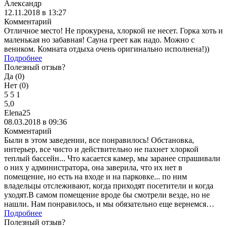
Александр
12.11.2018 в 13:27
Комментарий
Отличное место! Не прокурена, хлоркой не несет. Горка хоть и
маленькая но забавная! Сауна греет как надо. Можно с
веником. Комната отдыха очень оригинально исполнена!))
Подробнее
Полезный отзыв?
Да (
0
)
Нет (
0
)
5
5
1
5,0
Elena25
08.03.2018 в 09:36
Комментарий
Были в этом заведении, все понравилось! Обстановка,
интерьер, все чисто и действительно не пахнет хлоркой
теплый бассейн... Что касается камер, мы заранее спрашивали
о них у администратора, она заверила, что их нет в
помещение, но есть на входе и на парковке... по ним
владельцы отслеживают, когда приходят посетители и когда
уходят.В самом помещение вроде бы смотрели везде, но не
нашли. Нам понравилось, и мы обязательно еще вернемся…
Подробнее
Полезный отзыв?