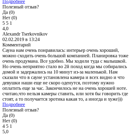
Подробнее
Полезный отзыв?
Да (
0
)
Нет (
0
)
5
5
1
4,0
Alexandr Tserkovnikov
02.02.2019 в 13:24
Комментарий
Сауна нам очень понравилась: интерьер очень хороший,
можно сходить очень большой компанией. Планировка тоже
очень продумана. Все удобно. Мы ходили туда с малышкой.
Но очень неприятно стало во 2й поход когда мы собирались
домой и задержались на 10 минут из-за маленькой. Нам
сказали что в сауне установлена камера и всех видно и что
девушки наши еще не скоро оденутся, поэтому нужно
оплатить еще за час. Закончилось не на очень хорошей ноте.
считаю,что нельзя камеры ставить, или хотя бы говорить где
стоят, а то получается эротика какая то, а иногда и хуже)))
Подробнее
Полезный отзыв?
Да (
0
)
Нет (
0
)
4
5
1
5,0