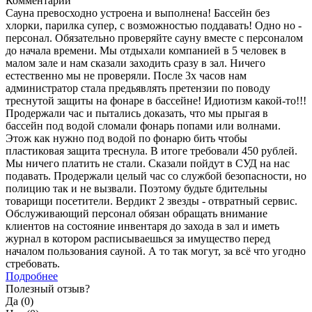
Комментарий
Сауна превосходно устроена и выполнена! Бассейн без
хлорки, парилка супер, с возможностью поддавать! Одно но -
персонал. Обязательно проверяйте сауну вместе с персоналом
до начала времени. Мы отдыхали компанией в 5 человек в
малом зале и нам сказали заходить сразу в зал. Ничего
естественно мы не проверяли. После 3х часов нам
администратор стала предьявлять претензии по поводу
треснутой защиты на фонаре в бассейне! Идиотизм какой-то!!!
Продержали час и пытались доказать, что мы прыгая в
бассейн под водой сломали фонарь попами или волнами.
Этож как нужно под водой по фонарю бить чтобы
пластиковая защита треснула. В итоге требовали 450 рублей.
Мы ничего платить не стали. Сказали пойдут в СУД на нас
подавать. Продержали целый час со службой безопасности, но
полицию так и не вызвали. Поэтому будьте бдительны
товарищи посетители. Вердикт 2 звезды - отвратный сервис.
Обслуживающий персонал обязан обращать внимание
клиентов на состояние инвентаря до захода в зал и иметь
журнал в котором расписываешься за имущество перед
началом пользования сауной. А то так могут, за всё что угодно
стребовать.
Подробнее
Полезный отзыв?
Да (
0
)