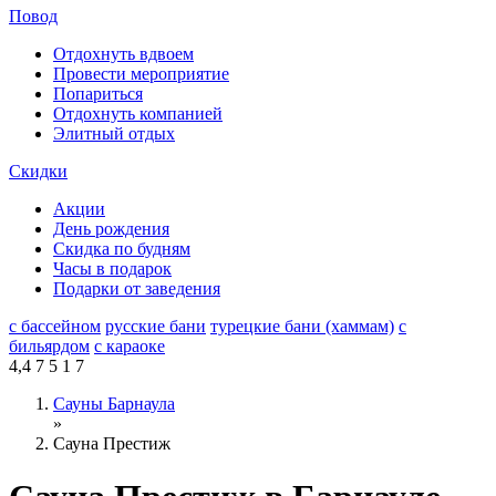
Повод
Отдохнуть вдвоем
Провести мероприятие
Попариться
Отдохнуть компанией
Элитный отдых
Скидки
Акции
День рождения
Скидка по будням
Часы в подарок
Подарки от заведения
с бассейном
русские бани
турецкие бани (хаммам)
с
бильярдом
с караоке
4,4
7
5
1
7
Сауны Барнаула
»
Сауна Престиж