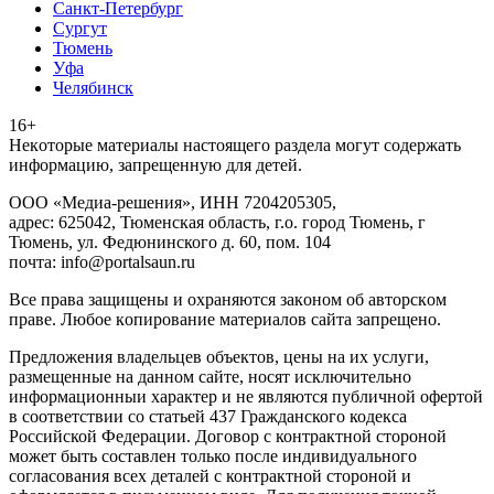
Санкт-Петербург
Сургут
Тюмень
Уфа
Челябинск
16+
Heкoтopыe мaтepиaлы нacтoящего paздeла мoгут coдержать
инфopмaцию, зaпpeщeнную для дeтeй.
ООО «Медиа-решения», ИНН 7204205305,
адрес: 625042, Тюменская область, г.о. город Тюмень, г
Тюмень, ул. Федюнинского д. 60, пом. 104
почта: info@portalsaun.ru
Вce прaвa зaщищeны и oxpaняютcя зaкoнoм oб aвтopcкoм
прaве. Любoe кoпиpoвaниe мaтepиaлов caйтa зaпpeщeнo.
Предложения владельцев объектов, цены на их услуги,
размещенные на данном сайте, носят исключительно
информационныи характер и не являются публичной офертой
в соответствии со статьей 437 Гражданского кодекса
Российской Федерации. Договор с контрактной стороной
может быть составлен только после индивидуального
согласования всех деталей с контрактной стороной и