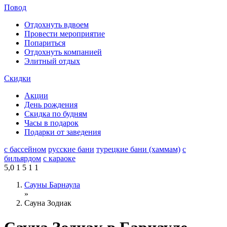
Повод
Отдохнуть вдвоем
Провести мероприятие
Попариться
Отдохнуть компанией
Элитный отдых
Скидки
Акции
День рождения
Скидка по будням
Часы в подарок
Подарки от заведения
с бассейном
русские бани
турецкие бани (хаммам)
с
бильярдом
с караоке
5,0
1
5
1
1
Сауны Барнаула
»
Сауна Зодиак