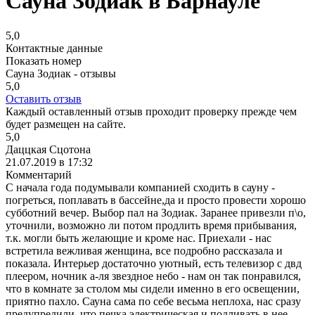
Сауна Зодиак в Барнауле
5,0
Контактные данные
Показать номер
Сауна Зодиак - отзывы
5,0
Оставить отзыв
Каждый оставленный отзыв проходит проверку прежде чем
будет размещен на сайте.
5,0
Даццкая Сцотона
21.07.2019 в 17:32
Комментарий
С начала года подумывали компанией сходить в сауну -
погреться, поплавать в бассейне,да и просто провести хорошо
субботний вечер. Выбор пал на Зодиак. Заранее привезли п\о,
уточнили, возможно ли потом продлить время прибывания,
т.к. могли быть желающие и кроме нас. Приехали - нас
встретила вежливая женщина, все подробно рассказала и
показала. Интерьер достаточно уютный, есть телевизор с двд
плеером, ночник а-ля звездное небо - нам он так понравился,
что в комнате за столом мы сидели именно в его освещении,
приятно пахло. Сауна сама по себе весьма неплоха, нас сразу
предупредили, что печка электрическая и подливать в нее