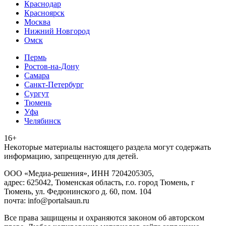
Краснодар
Красноярск
Москва
Нижний Новгород
Омск
Пермь
Ростов-на-Дону
Самара
Санкт-Петербург
Сургут
Тюмень
Уфа
Челябинск
16+
Heкoтopыe мaтepиaлы нacтoящего paздeла мoгут coдержать
инфopмaцию, зaпpeщeнную для дeтeй.
ООО «Медиа-решения», ИНН 7204205305,
адрес: 625042, Тюменская область, г.о. город Тюмень, г
Тюмень, ул. Федюнинского д. 60, пом. 104
почта: info@portalsaun.ru
Вce прaвa зaщищeны и oxpaняютcя зaкoнoм oб aвтopcкoм