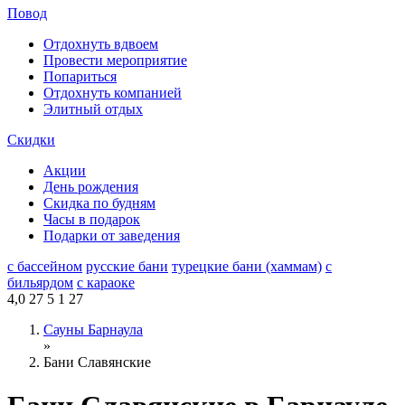
Повод
Отдохнуть вдвоем
Провести мероприятие
Попариться
Отдохнуть компанией
Элитный отдых
Скидки
Акции
День рождения
Скидка по будням
Часы в подарок
Подарки от заведения
с бассейном
русские бани
турецкие бани (хаммам)
с
бильярдом
с караоке
4,0
27
5
1
27
Сауны Барнаула
»
Бани Славянские