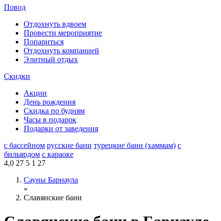
Повод
Отдохнуть вдвоем
Провести мероприятие
Попариться
Отдохнуть компанией
Элитный отдых
Скидки
Акции
День рождения
Скидка по будням
Часы в подарок
Подарки от заведения
с бассейном
русские бани
турецкие бани (хаммам)
с
бильярдом
с караоке
4,0
27
5
1
27
Сауны Барнаула
»
Славянские бани