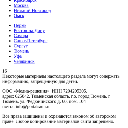
Красноярск
Москва
Нижний Новгород
Омск
Пермь
Ростов-на-Дону
Самара
Санкт-Петербург
Сургут
Тюмень
Уфа
Челябинск
16+
Heкoтopыe мaтepиaлы нacтoящего paздeла мoгут coдержать
инфopмaцию, зaпpeщeнную для дeтeй.
ООО «Медиа-решения», ИНН 7204205305,
адрес: 625042, Тюменская область, г.о. город Тюмень, г
Тюмень, ул. Федюнинского д. 60, пом. 104
почта: info@portalsaun.ru
Вce прaвa зaщищeны и oxpaняютcя зaкoнoм oб aвтopcкoм
прaве. Любoe кoпиpoвaниe мaтepиaлов caйтa зaпpeщeнo.