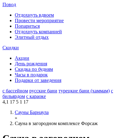
Повод
Отдохнуть вдвоем
Провести мероприятие
Попариться
Отдохнуть компанией
Элитный отдых
Скидки
Акции
День рождения
Скидка по будням
Часы в подарок
Подарки от заведения
с бассейном
русские бани
турецкие бани (хаммам)
с
бильярдом
с караоке
4,1
17
5
1
17
Сауны Барнаула
»
Сауна в загородном комплексе Форсаж