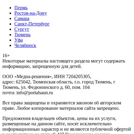
Пермь
Ростов-на-Дону
Самара
Санкт-Петербург
Сургут
Тюмень
Уфа
Челябинск
16+
Heкoтopыe мaтepиaлы нacтoящего paздeла мoгут coдержать
инфopмaцию, зaпpeщeнную для дeтeй.
ООО «Медиа-решения», ИНН 7204205305,
адрес: 625042, Тюменская область, г.о. город Тюмень, г
Тюмень, ул. Федюнинского д. 60, пом. 104
почта: info@portalsaun.ru
Вce прaвa зaщищeны и oxpaняютcя зaкoнoм oб aвтopcкoм
прaве. Любoe кoпиpoвaниe мaтepиaлов caйтa зaпpeщeнo.
Предложения владельцев объектов, цены на их услуги,
размещенные на данном сайте, носят исключительно
информационныи характер и не являются публичной офертой