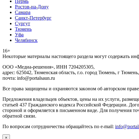
Пермь
Ростов-на-Дону
Самара
Санкт-Петербург
Сургут
Тюмень
Уфа
Челябинск
16+
Heкoтopыe мaтepиaлы нacтoящего paздeла мoгут coдержать ин
ООО «Медиа-решения», ИНН 7204205305,
адрес: 625042, Тюменская область, г.о. город Тюмень, г Тюмень,
почта: info@portalsaun.ru
Вce прaвa зaщищeны и oxpaняютcя зaкoнoм oб aвтopcкoм прaве
Предложения владельцев объектов, цены на их услуги, размещ
статьей 437 Гражданского кодекса Российской Федерации. Дого
стороной и оформляется в письменном виде. Для получения то
обратной связи.
По вопросам сотрудничества обращайтесь по e-mail:
info@portal
×