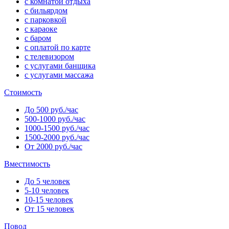
с комнатой отдыха
с бильярдом
с парковкой
с караоке
с баром
с оплатой по карте
с телевизором
с услугами банщика
с услугами массажа
Стоимость
До 500 руб./час
500-1000 руб./час
1000-1500 руб./час
1500-2000 руб./час
От 2000 руб./час
Вместимость
До 5 человек
5-10 человек
10-15 человек
От 15 человек
Повод