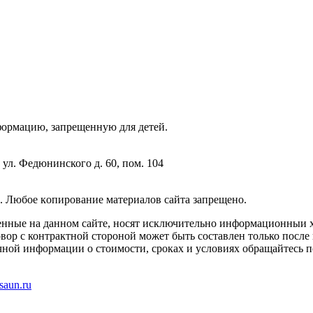
фopмaцию, зaпpeщeнную для дeтeй.
 ул. Федюнинского д. 60, пом. 104
. Любoe кoпиpoвaниe мaтepиaлов caйтa зaпpeщeнo.
енные на данном сайте, носят исключительно информационныи х
вор с контрактной стороной может быть составлен только после
чной информации о стоимости, сроках и условиях обращайтесь п
saun.ru