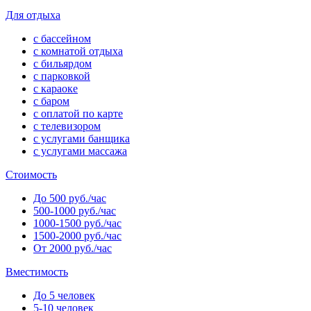
Для отдыха
с бассейном
с комнатой отдыха
с бильярдом
с парковкой
с караоке
с баром
с оплатой по карте
с телевизором
с услугами банщика
с услугами массажа
Стоимость
До 500 руб./час
500-1000 руб./час
1000-1500 руб./час
1500-2000 руб./час
От 2000 руб./час
Вместимость
До 5 человек
5-10 человек