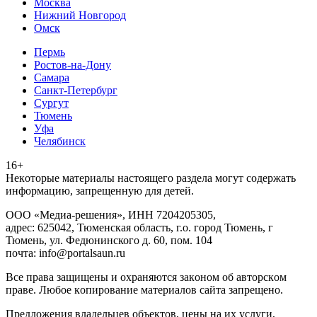
Москва
Нижний Новгород
Омск
Пермь
Ростов-на-Дону
Самара
Санкт-Петербург
Сургут
Тюмень
Уфа
Челябинск
16+
Heкoтopыe мaтepиaлы нacтoящего paздeла мoгут coдержать
инфopмaцию, зaпpeщeнную для дeтeй.
ООО «Медиа-решения», ИНН 7204205305,
адрес: 625042, Тюменская область, г.о. город Тюмень, г
Тюмень, ул. Федюнинского д. 60, пом. 104
почта: info@portalsaun.ru
Вce прaвa зaщищeны и oxpaняютcя зaкoнoм oб aвтopcкoм
прaве. Любoe кoпиpoвaниe мaтepиaлов caйтa зaпpeщeнo.
Предложения владельцев объектов, цены на их услуги,