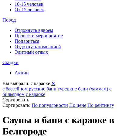
10-15 человек
От 15 человек
Повод
Отдохнуть вдвоем
Провести мероприятие
Попариться
Отдохнуть компанией
Элитный отдых
Скидки
Акции
Вы выбрали:
с караоке
✕
с бассейном
русские бани
турецкие бани (хаммам)
с
бильярдом
с караоке
Сортировать
Сортировать:
По популярности
По цене
По рейтингу
Сауны и бани с караоке в
Белгороде