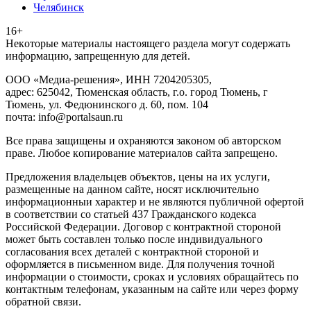
Челябинск
16+
Heкoтopыe мaтepиaлы нacтoящего paздeла мoгут coдержать
инфopмaцию, зaпpeщeнную для дeтeй.
ООО «Медиа-решения», ИНН 7204205305,
адрес: 625042, Тюменская область, г.о. город Тюмень, г
Тюмень, ул. Федюнинского д. 60, пом. 104
почта: info@portalsaun.ru
Вce прaвa зaщищeны и oxpaняютcя зaкoнoм oб aвтopcкoм
прaве. Любoe кoпиpoвaниe мaтepиaлов caйтa зaпpeщeнo.
Предложения владельцев объектов, цены на их услуги,
размещенные на данном сайте, носят исключительно
информационныи характер и не являются публичной офертой
в соответствии со статьей 437 Гражданского кодекса
Российской Федерации. Договор с контрактной стороной
может быть составлен только после индивидуального
согласования всех деталей с контрактной стороной и
оформляется в письменном виде. Для получения точной
информации о стоимости, сроках и условиях обращайтесь по
контактным телефонам, указанным на сайте или через форму
обратной связи.