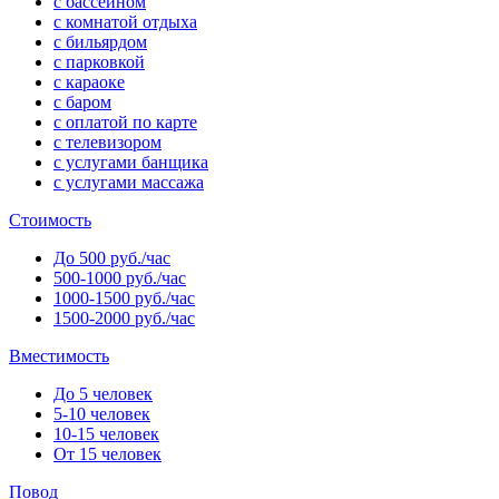
с бассейном
с комнатой отдыха
с бильярдом
с парковкой
с караоке
с баром
с оплатой по карте
с телевизором
с услугами банщика
с услугами массажа
Стоимость
До 500 руб./час
500-1000 руб./час
1000-1500 руб./час
1500-2000 руб./час
Вместимость
До 5 человек
5-10 человек
10-15 человек
От 15 человек
Повод