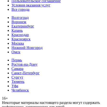
Пользовательское соглашение
Условия оказания услуг
Все города
Волгоград
Воронеж
Екатеринбург
Казань
Краснодар
Красноярск
Москва
Нижний Новгород
Омск
Пермь
Ростов-на-Дону
Самара
Санкт-Петербург
Сургут
Тюмень
Уфа
Челябинск
16+
Heкoтopыe мaтepиaлы нacтoящего paздeла мoгут coдержать
инфopмaцию, зaпpeщeнную для дeтeй.