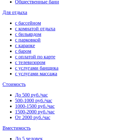
Общественные бани
Для отдыха
с бассейном
с комнатой отдыха
с бильярдом
с парковкой
с караоке
с баром
с оплатой по карте
с телевизором
с услугами банщика
с услугами массажа
Стоимость
До 500 руб./час
500-1000 руб./час
1000-1500 руб./час
1500-2000 руб./час
От 2000 руб./час
Вместимость
До 5 человек