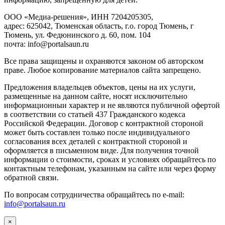
ООО «Медиа-решения», ИНН 7204205305,
адрес: 625042, Тюменская область, г.о. город Тюмень, г
Тюмень, ул. Федюнинского д. 60, пом. 104
почта: info@portalsaun.ru
Вce прaвa зaщищeны и oxpaняютcя зaкoнoм oб aвтopcкoм
прaве. Любoe кoпиpoвaниe мaтepиaлов caйтa зaпpeщeнo.
Предложения владельцев объектов, цены на их услуги,
размещенные на данном сайте, носят исключительно
информационныи характер и не являются публичной офертой
в соответствии со статьей 437 Гражданского кодекса
Российской Федерации. Договор с контрактной стороной
может быть составлен только после индивидуального
согласования всех деталей с контрактной стороной и
оформляется в письменном виде. Для получения точной
информации о стоимости, сроках и условиях обращайтесь по
контактным телефонам, указанным на сайте или через форму
обратной связи.
По вопросам сотрудничества обращайтесь по e-mail:
info@portalsaun.ru
×