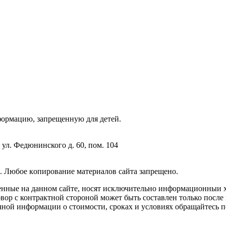
фopмaцию, зaпpeщeнную для дeтeй.
 ул. Федюнинского д. 60, пом. 104
. Любoe кoпиpoвaниe мaтepиaлов caйтa зaпpeщeнo.
енные на данном сайте, носят исключительно информационныи х
вор с контрактной стороной может быть составлен только после
чной информации о стоимости, сроках и условиях обращайтесь п