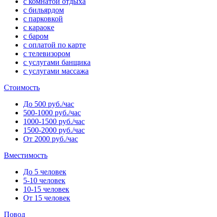
с комнатой отдыха
с бильярдом
с парковкой
с караоке
с баром
с оплатой по карте
с телевизором
с услугами банщика
с услугами массажа
Стоимость
До 500 руб./час
500-1000 руб./час
1000-1500 руб./час
1500-2000 руб./час
От 2000 руб./час
Вместимость
До 5 человек
5-10 человек
10-15 человек
От 15 человек
Повод