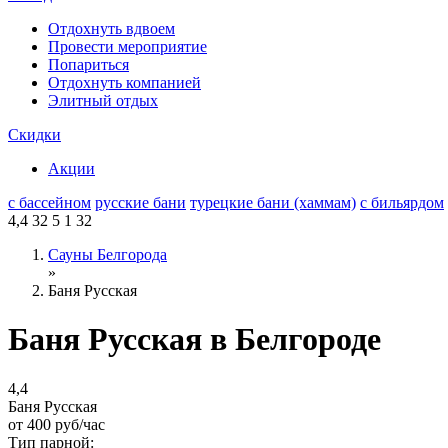
Отдохнуть вдвоем
Провести мероприятие
Попариться
Отдохнуть компанией
Элитный отдых
Скидки
Акции
с бассейном
русские бани
турецкие бани (хаммам)
с бильярдом
4,4
32
5
1
32
Сауны Белгорода
»
Баня Русская
Баня Русская в Белгороде
4,4
Баня Русская
от
400
руб/час
Тип парной: