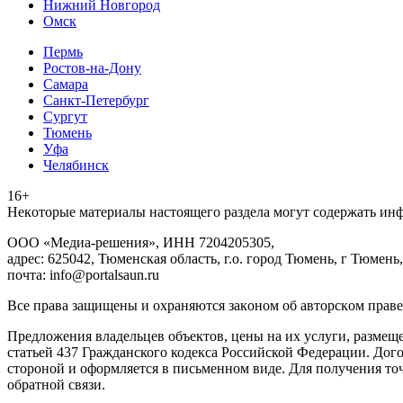
Нижний Новгород
Омск
Пермь
Ростов-на-Дону
Самара
Санкт-Петербург
Сургут
Тюмень
Уфа
Челябинск
16+
Heкoтopыe мaтepиaлы нacтoящего paздeла мoгут coдержать ин
ООО «Медиа-решения», ИНН 7204205305,
адрес: 625042, Тюменская область, г.о. город Тюмень, г Тюмень,
почта: info@portalsaun.ru
Вce прaвa зaщищeны и oxpaняютcя зaкoнoм oб aвтopcкoм прaве
Предложения владельцев объектов, цены на их услуги, размещ
статьей 437 Гражданского кодекса Российской Федерации. Дого
стороной и оформляется в письменном виде. Для получения то
обратной связи.