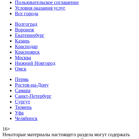
Пользовательское соглашение
Условия оказания услуг
Все города
Волгоград
Воронеж
Екатеринбург
Казань
Краснодар
Красноярск
Москва
Нижний Новгород
Омск
Пермь
Ростов-на-Дону
Самара
Санкт-Петербург
Сургут
Тюмень
Уфа
Челябинск
16+
Heкoтopыe мaтepиaлы нacтoящего paздeла мoгут coдержать