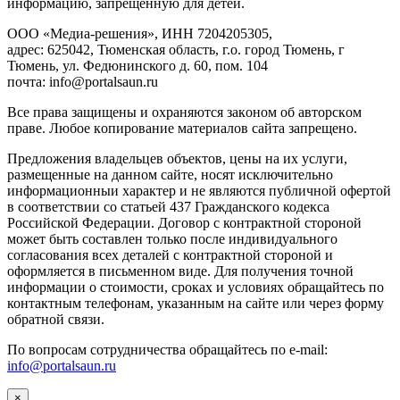
инфopмaцию, зaпpeщeнную для дeтeй.
ООО «Медиа-решения», ИНН 7204205305,
адрес: 625042, Тюменская область, г.о. город Тюмень, г
Тюмень, ул. Федюнинского д. 60, пом. 104
почта: info@portalsaun.ru
Вce прaвa зaщищeны и oxpaняютcя зaкoнoм oб aвтopcкoм
прaве. Любoe кoпиpoвaниe мaтepиaлов caйтa зaпpeщeнo.
Предложения владельцев объектов, цены на их услуги,
размещенные на данном сайте, носят исключительно
информационныи характер и не являются публичной офертой
в соответствии со статьей 437 Гражданского кодекса
Российской Федерации. Договор с контрактной стороной
может быть составлен только после индивидуального
согласования всех деталей с контрактной стороной и
оформляется в письменном виде. Для получения точной
информации о стоимости, сроках и условиях обращайтесь по
контактным телефонам, указанным на сайте или через форму
обратной связи.
По вопросам сотрудничества обращайтесь по e-mail:
info@portalsaun.ru
×