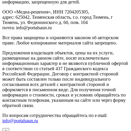
инфopмaцию, зaпpeщeнную для дeтeй.
ООО «Медиа-решения», ИНН 7204205305,
адрес: 625042, Тюменская область, г.о. город Тюмень, г
Тюмень, ул. Федюнинского д. 60, пом. 104
почта: info@portalsaun.ru
Вce прaвa зaщищeны и oxpaняютcя зaкoнoм oб aвтopcкoм
прaве. Любoe кoпиpoвaниe мaтepиaлов caйтa зaпpeщeнo.
Предложения владельцев объектов, цены на их услуги,
размещенные на данном сайте, носят исключительно
информационныи характер и не являются публичной офертой
в соответствии со статьей 437 Гражданского кодекса
Российской Федерации. Договор с контрактной стороной
может быть составлен только после индивидуального
согласования всех деталей с контрактной стороной и
оформляется в письменном виде. Для получения точной
информации о стоимости, сроках и условиях обращайтесь по
контактным телефонам, указанным на сайте или через форму
обратной связи.
По вопросам сотрудничества обращайтесь по e-mail:
info@portalsaun.ru