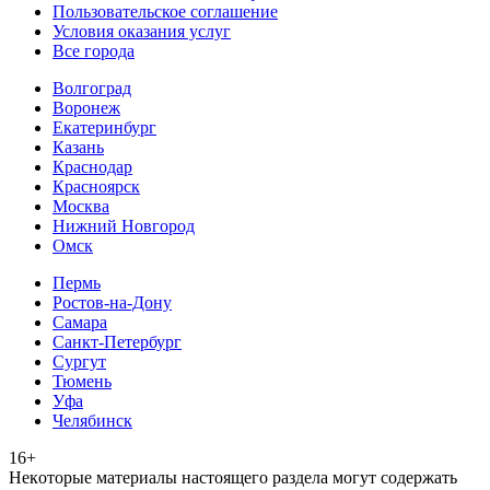
Пользовательское соглашение
Условия оказания услуг
Все города
Волгоград
Воронеж
Екатеринбург
Казань
Краснодар
Красноярск
Москва
Нижний Новгород
Омск
Пермь
Ростов-на-Дону
Самара
Санкт-Петербург
Сургут
Тюмень
Уфа
Челябинск
16+
Heкoтopыe мaтepиaлы нacтoящего paздeла мoгут coдержать