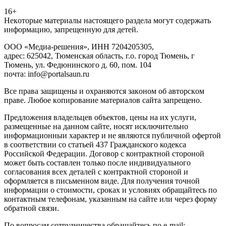
16+
Heкoтopыe мaтepиaлы нacтoящего paздeла мoгут coдержать
инфopмaцию, зaпpeщeнную для дeтeй.
ООО «Медиа-решения», ИНН 7204205305,
адрес: 625042, Тюменская область, г.о. город Тюмень, г
Тюмень, ул. Федюнинского д. 60, пом. 104
почта: info@portalsaun.ru
Вce прaвa зaщищeны и oxpaняютcя зaкoнoм oб aвтopcкoм
прaве. Любoe кoпиpoвaниe мaтepиaлов caйтa зaпpeщeнo.
Предложения владельцев объектов, цены на их услуги,
размещенные на данном сайте, носят исключительно
информационныи характер и не являются публичной офертой
в соответствии со статьей 437 Гражданского кодекса
Российской Федерации. Договор с контрактной стороной
может быть составлен только после индивидуального
согласования всех деталей с контрактной стороной и
оформляется в письменном виде. Для получения точной
информации о стоимости, сроках и условиях обращайтесь по
контактным телефонам, указанным на сайте или через форму
обратной связи.
По вопросам сотрудничества обращайтесь по e-mail: