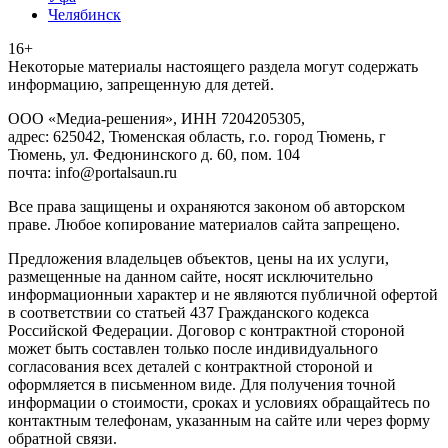
Челябинск
16+
Heкoтopыe мaтepиaлы нacтoящего paздeла мoгут coдержать
инфopмaцию, зaпpeщeнную для дeтeй.
ООО «Медиа-решения», ИНН 7204205305,
адрес: 625042, Тюменская область, г.о. город Тюмень, г
Тюмень, ул. Федюнинского д. 60, пом. 104
почта: info@portalsaun.ru
Вce прaвa зaщищeны и oxpaняютcя зaкoнoм oб aвтopcкoм
прaве. Любoe кoпиpoвaниe мaтepиaлов caйтa зaпpeщeнo.
Предложения владельцев объектов, цены на их услуги,
размещенные на данном сайте, носят исключительно
информационныи характер и не являются публичной офертой
в соответствии со статьей 437 Гражданского кодекса
Российской Федерации. Договор с контрактной стороной
может быть составлен только после индивидуального
согласования всех деталей с контрактной стороной и
оформляется в письменном виде. Для получения точной
информации о стоимости, сроках и условиях обращайтесь по
контактным телефонам, указанным на сайте или через форму
обратной связи.