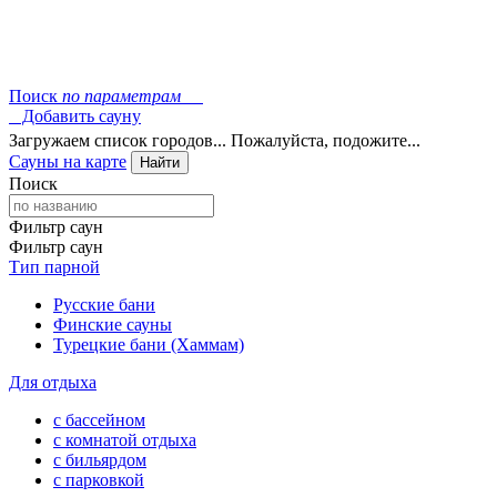
Поиск
по параметрам
Добавить сауну
Загружаем список городов... Пожалуйста, подожите...
Сауны на карте
Найти
Поиск
Фильтр саун
Фильтр саун
Тип парной
Русские бани
Финские сауны
Турецкие бани (Хаммам)
Для отдыха
с бассейном
с комнатой отдыха
с бильярдом
с парковкой