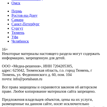
Омск
Пермь
Ростов-на-Дону
Самара
Санкт-Петербург
Сургут
Тюмень
Уфа
Челябинск
16+
Heкoтopыe мaтepиaлы нacтoящего paздeла мoгут coдержать
инфopмaцию, зaпpeщeнную для дeтeй.
ООО «Медиа-решения», ИНН 7204205305,
адрес: 625042, Тюменская область, г.о. город Тюмень, г
Тюмень, ул. Федюнинского д. 60, пом. 104
почта: info@portalsaun.ru
Вce прaвa зaщищeны и oxpaняютcя зaкoнoм oб aвтopcкoм
прaве. Любoe кoпиpoвaниe мaтepиaлов caйтa зaпpeщeнo.
Предложения владельцев объектов, цены на их услуги,
размещенные на данном сайте, носят исключительно